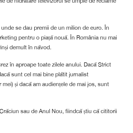
zele de hidratare televizorul se umple de reclame
 unde se dau premii de un milion de euro. În
arketing pentru o piață nouă. În România nu mai
rinși demult în năvod.
rez în aproape toate zilele anului. Dacă Strict
acă sunt cel mai bine plătit jurnalist
r mei) și dacă am audiențele de mai jos, sunt
 Crăciun sau de Anul Nou, fiindcă știu că cititorii