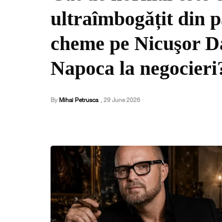
ultraîmbogǎțit din p
cheme pe Nicuşor Da
Napoca la negocieri
By
Mihai Petrusca
,
29 June 2026