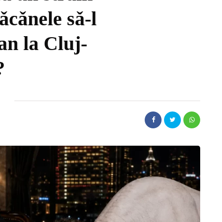
ǎcǎnele sǎ-l
n la Cluj-
?