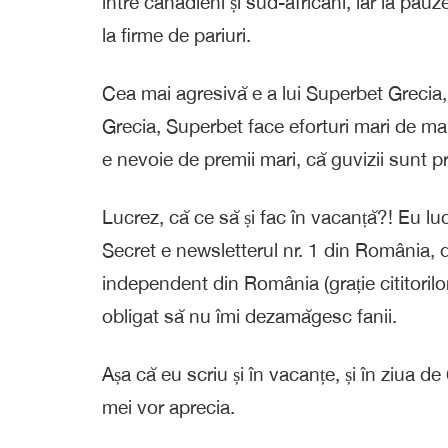
între canadieni și sud-africani, iar la pau
la firme de pariuri.
Cea mai agresivă e a lui Superbet Grecia,
Grecia, Superbet face eforturi mari de m
e nevoie de premii mari, că guvizii sunt p
Lucrez, că ce să și fac în vacanță?! Eu luc
Secret e newsletterul nr. 1 din România, d
independent din România (grație cititorilo
obligat să nu îmi dezamăgesc fanii.
Așa că eu scriu și în vacanțe, și în ziua de
mei vor aprecia.