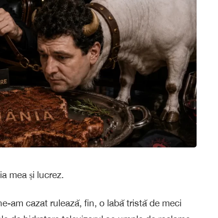
ia mea și lucrez.
e-am cazat rulează, fin, o labă tristă de meci