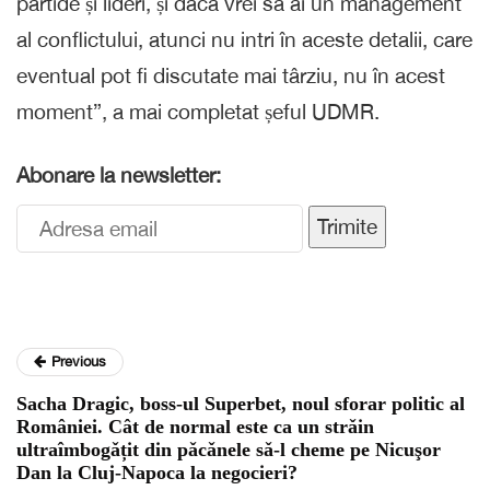
partide și lideri, și dacă vrei să ai un management
al conflictului, atunci nu intri în aceste detalii, care
eventual pot fi discutate mai târziu, nu în acest
moment”, a mai completat șeful UDMR.
Abonare la newsletter:
Trimite
Previous
Sacha Dragic, boss-ul Superbet, noul sforar politic al
României. Cât de normal este ca un strǎin
ultraîmbogǎțit din pǎcǎnele sǎ-l cheme pe Nicuşor
Dan la Cluj-Napoca la negocieri?