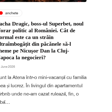
anchete
acha Dragic, boss-ul Superbet, noul
forar politic al României. Cât de
ormal este ca un strǎin
ltraîmbogǎțit din pǎcǎnele sǎ-l
heme pe Nicuşor Dan la Cluj-
apoca la negocieri?
 June 2026
unt la Atena într-o mini-vacanță cu familia
ea și lucrez. În livingul din apartamentul
irbnb unde ne-am cazat rulează, fin, o
abă…