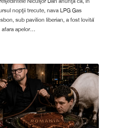
reşedintele Nicuşor Dan anunţă că, în
ursul nopţii trecute, nava LPG Gas
isbon, sub pavilion liberian, a fost lovită
n afara apelor…