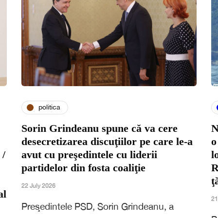
politica
Sorin Grindeanu spune că va cere
N
desecretizarea discuţiilor pe care le-a
o
 /
avut cu preşedintele cu liderii
l
partidelor din fosta coaliţie
R
ţ
22 July 2026
al
21
Preşedintele PSD, Sorin Grindeanu, a