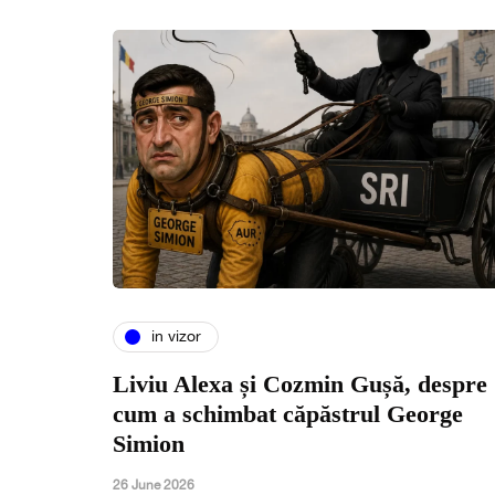
in vizor
Liviu Alexa și Cozmin Gușă, despre
cum a schimbat căpăstrul George
Simion
26 June 2026