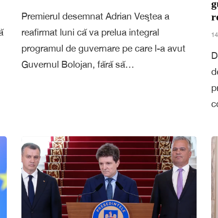
g
Premierul desemnat Adrian Veştea a
r
ă
reafirmat luni că va prelua integral
14
programul de guvernare pe care l-a avut
D
Guvernul Bolojan, fără să…
d
p
c