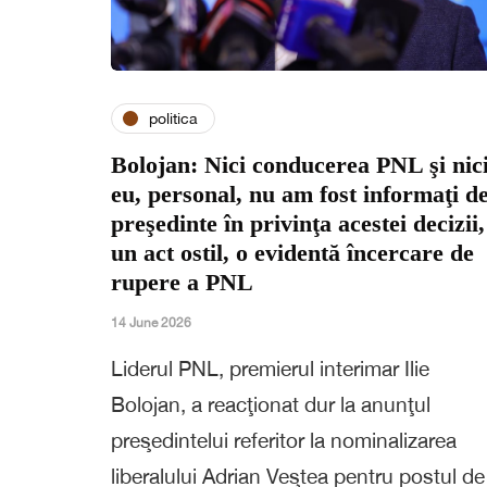
politica
Bolojan: Nici conducerea PNL şi nic
eu, personal, nu am fost informaţi d
preşedinte în privinţa acestei decizii,
un act ostil, o evidentă încercare de
rupere a PNL
14 June 2026
Liderul PNL, premierul interimar Ilie
Bolojan, a reacţionat dur la anunţul
preşedintelui referitor la nominalizarea
liberalului Adrian Veştea pentru postul de