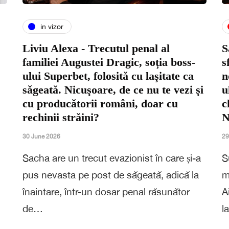
in vizor
Liviu Alexa - Trecutul penal al
S
familiei Augustei Dragic, soția boss-
s
ului Superbet, folositǎ cu laşitate ca
n
sǎgeatǎ. Nicuşoare, de ce nu te vezi şi
u
cu producǎtorii români, doar cu
c
rechinii strǎini?
N
30 June 2026
29
Sacha are un trecut evazionist în care și-a
S
pus nevasta pe post de săgeată, adică la
m
înaintare, într-un dosar penal răsunător
A
de…
l