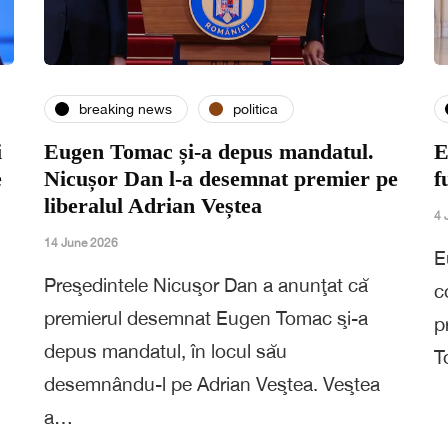
breaking news
politica
i
Eugen Tomac și-a depus mandatul.
E
e
Nicușor Dan l-a desemnat premier pe
f
liberalul Adrian Veștea
4 
14 June 2026
E
Preşedintele Nicuşor Dan a anunţat că
c
premierul desemnat Eugen Tomac şi-a
p
depus mandatul, în locul său
T
desemnându-l pe Adrian Veştea. Veştea
a…