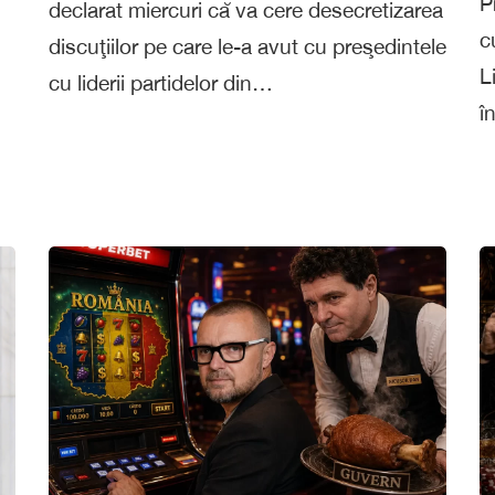
P
declarat miercuri că va cere desecretizarea
c
discuţiilor pe care le-a avut cu preşedintele
L
cu liderii partidelor din…
î