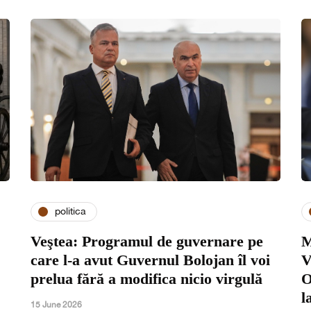
politica
Veştea: Programul de guvernare pe
M
care l-a avut Guvernul Bolojan îl voi
V
prelua fără a modifica nicio virgulă
O
l
15 June 2026