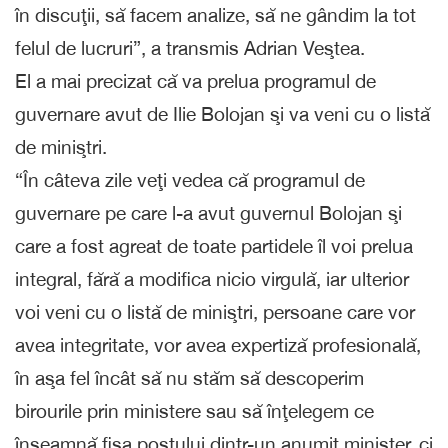
în discuţii, să facem analize, să ne gândim la tot
felul de lucruri”, a transmis Adrian Veştea.
El a mai precizat că va prelua programul de
guvernare avut de Ilie Bolojan şi va veni cu o listă
de miniştri.
“În câteva zile veţi vedea că programul de
guvernare pe care l-a avut guvernul Bolojan şi
care a fost agreat de toate partidele îl voi prelua
integral, fără a modifica nicio virgulă, iar ulterior
voi veni cu o listă de miniştri, persoane care vor
avea integritate, vor avea expertiză profesională,
în aşa fel încât să nu stăm să descoperim
birourile prin ministere sau să înţelegem ce
înseamnă fişa postului dintr-un anumit minister, ci