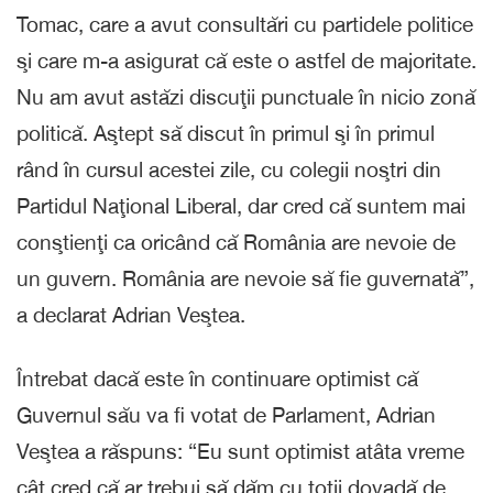
Tomac, care a avut consultări cu partidele politice
şi care m-a asigurat că este o astfel de majoritate.
Nu am avut astăzi discuţii punctuale în nicio zonă
politică. Aştept să discut în primul şi în primul
rând în cursul acestei zile, cu colegii noştri din
Partidul Naţional Liberal, dar cred că suntem mai
conştienţi ca oricând că România are nevoie de
un guvern. România are nevoie să fie guvernată”,
a declarat Adrian Veştea.
Întrebat dacă este în continuare optimist că
Guvernul său va fi votat de Parlament, Adrian
Veştea a răspuns: “Eu sunt optimist atâta vreme
cât cred că ar trebui să dăm cu toţii dovadă de