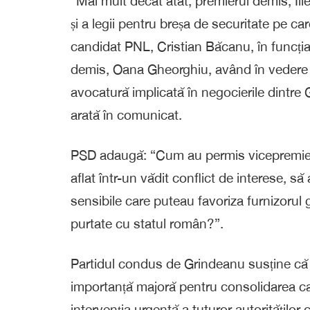
“Mai mult decât atât, premierul demis, Ili
și a legii pentru breșa de securitate pe ca
candidat PNL, Cristian Băcanu, în funcția 
demis, Oana Gheorghiu, având în vedere 
avocatură implicată în negocierile dintre
arată în comunicat.
PSD adaugă: “Cum au permis vicepremieru
aflat într-un vădit conflict de interese, s
sensibile care puteau favoriza furnizoru
purtate cu statul român?”.
Partidul condus de Grindeanu susține c
importanță majoră pentru consolidarea ca
intervenția urgentă a tuturor autoritățilo