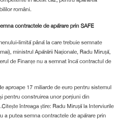
ililor români.
 semna contractele de apărare prin SAFE
menului-limită până la care trebuie semnate
1 mai), ministrul Apărării Naționale, Radu Miruță,
sterul de Finanțe nu a semnat încă contractul de
 de aproape 17 miliarde de euro pentru sistemul
i pentru construirea unor porțiuni din
Citește întreaga știre: Radu Miruță la Interviurile
ru a putea semna contractele de apărare prin