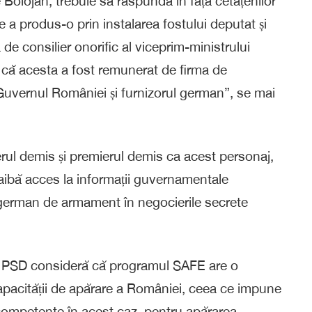
e Bolojan, trebuie să răspundă în fața cetățenilor
re a produs-o prin instalarea fostului deputat și
de consilier onorific al viceprim-ministrului
că acesta a fost remunerat de firma de
 Guvernul României și furnizorul german”, se mai
l demis și premierul demis ca acest personaj,
ă aibă acces la informații guvernamentale
l german de armament în negocierile secrete
ă PSD consideră că programul SAFE are o
pacității de apărare a României, ceea ce impune
r competente în acest caz, pentru apărarea