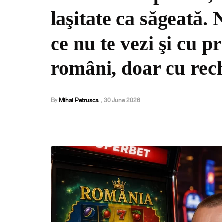
laşitate ca sǎgeatǎ. 
ce nu te vezi şi cu p
români, doar cu rech
By
Mihai Petrusca
,
30 June 2026