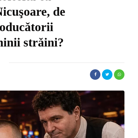
Nicuşoare, de
roducǎtorii
inii strǎini?