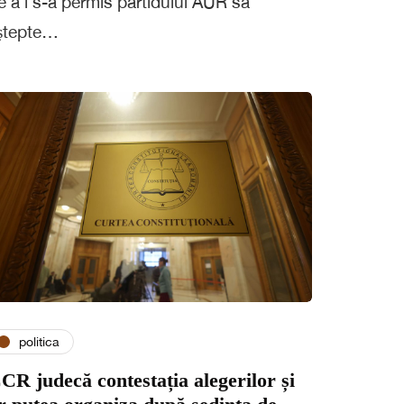
e a i s-a permis partidului AUR să
ștepte…
politica
CR judecă contestația alegerilor și