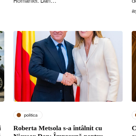
României. Dan…
d
a
politica
i
Roberta Metsola s-a întâlnit cu
C