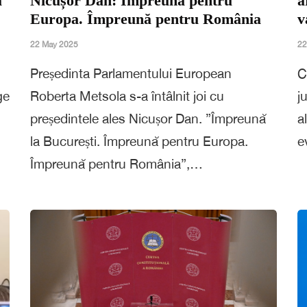
ă
Nicușor Dan: Împreună pentru
a
Europa. Împreună pentru România
v
22 May 2025
22
Președinta Parlamentului European
C
ge
Roberta Metsola s-a întâlnit joi cu
j
președintele ales Nicușor Dan. ”Împreună
a
la București. Împreună pentru Europa.
e
Împreună pentru România”,…