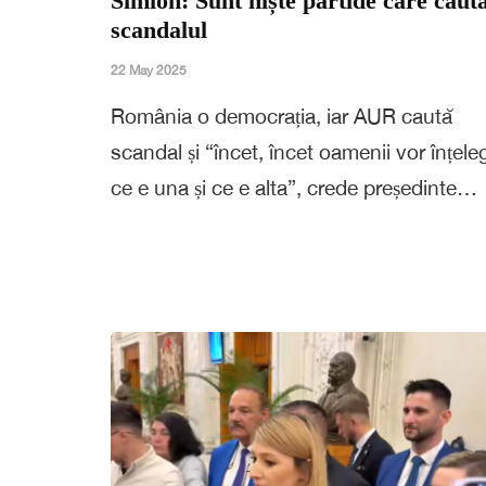
Simion: Sunt niște partide care caut
scandalul
22 May 2025
România o democrația, iar AUR caută
scandal și “încet, încet oamenii vor înțele
ce e una și ce e alta”, crede președinte…