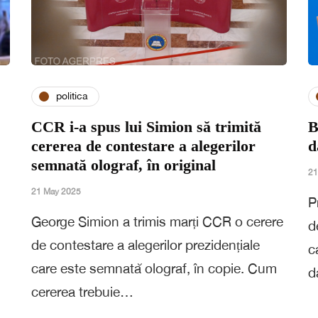
politica
CCR i-a spus lui Simion să trimită
B
cererea de contestare a alegerilor
d
semnată olograf, în original
21
21 May 2025
P
George Simion a trimis marți CCR o cerere
d
de contestare a alegerilor prezidențiale
c
care este semnată olograf, în copie. Cum
d
cererea trebuie…