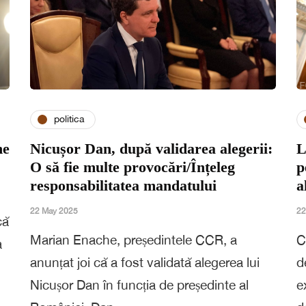
politica
ne
Nicușor Dan, după validarea alegerii:
L
O să fie multe provocări/Înțeleg
p
responsabilitatea mandatului
a
22 May 2025
22
că
Marian Enache, președintele CCR, a
C
a
anunțat joi că a fost validată alegerea lui
d
Nicușor Dan în funcția de președinte al
e