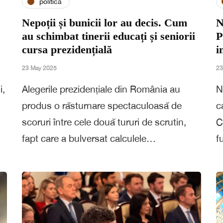
politica
Nepoții și bunicii lor au decis. Cum
N
au schimbat tinerii educați și seniorii
P
cursa prezidențială
i
23 May 2025
23
i,
Alegerile prezidențiale din România au
N
n
produs o răsturnare spectaculoasă de
c
scoruri între cele două tururi de scrutin,
C
fapt care a bulversat calculele…
f