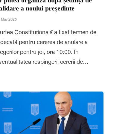
r putea organiza după ședința de
alidare a noului președinte
 May 2025
urtea Constituțională a fixat termen de
udecată pentru cererea de anulare a
legerilor pentru joi, ora 10:00. În
ventualitatea respingerii cererii de…