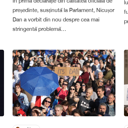
În prima declarație din calitatea oficială de
l
președinte, susținută la Parlament, Nicușor
f
Dan a vorbit din nou despre cea mai
p
stringentă problemă…