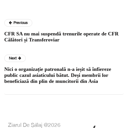
Previous
CFR SA nu mai suspendă trenurile operate de CFR
Călători și Transferoviar
Next
Nici o organizație patronală n-a ieșit să înfiereze
public cazul asiaticului bătut. Deși membrii lor
beneficiază din plin de muncitorii din Asia
Ziarul De Sălaj @2026