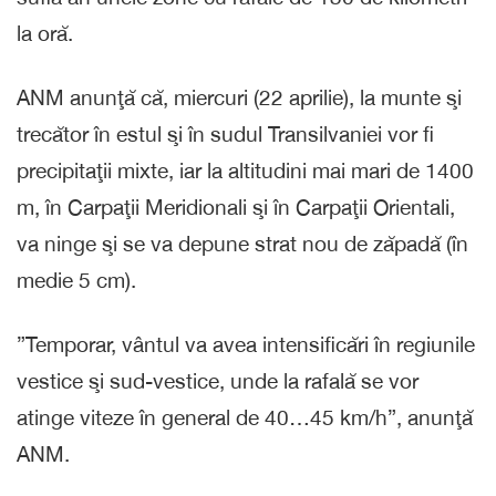
la oră.
ANM anunţă că, miercuri (22 aprilie), la munte şi
trecător în estul şi în sudul Transilvaniei vor fi
precipitaţii mixte, iar la altitudini mai mari de 1400
m, în Carpaţii Meridionali şi în Carpaţii Orientali,
va ninge şi se va depune strat nou de zăpadă (în
medie 5 cm).
”Temporar, vântul va avea intensificări în regiunile
vestice şi sud-vestice, unde la rafală se vor
atinge viteze în general de 40…45 km/h”, anunţă
ANM.