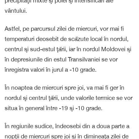
precipitaţii mixte şi polei şi intensificări ale
vântului.
Astfel, pe parcursul zilei de miercuri, vor mai fi
temperaturi deosebit de scăzute local în nordul,
centrul şi sud-estul ţării, iar în nordul Moldovei şi
în depresiunile din estul Transilvaniei se vor
înregistra valori în jurul a -10 grade.
În noaptea de miercuri spre joi, va mai fi ger în
nordul şi centrul ţării, unde valorile termice se vor
situa în general între -19 şi -10 grade.
În regiunile sudice, îndeosebi din a doua parte a
nopţii de miercuri spre joi şi în dimineaţa zilei de