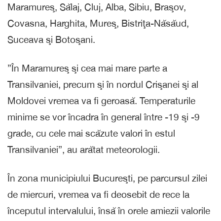
Maramureş, Sălaj, Cluj, Alba, Sibiu, Braşov,
Covasna, Harghita, Mureş, Bistriţa-Năsăud,
Suceava şi Botoşani.
”În Maramureş şi cea mai mare parte a
Transilvaniei, precum şi în nordul Crişanei şi al
Moldovei vremea va fi geroasă. Temperaturile
minime se vor încadra în general între -19 şi -9
grade, cu cele mai scăzute valori în estul
Transilvaniei”, au arătat meteorologii.
În zona municipiului Bucureşti, pe parcursul zilei
de miercuri, vremea va fi deosebit de rece la
începutul intervalului, însă în orele amiezii valorile