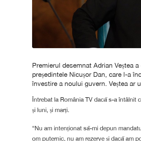
Premierul desemnat Adrian Veștea a d
președintele Nicușor Dan, care l-a în
învestire a noului guvern. Veștea ar u
Întrebat la România TV dacă s-a întâlnit c
și luni, și marți.
“Nu am intenționat să-mi depun mandatul
om puternic, nu am rezerve și dacă am p