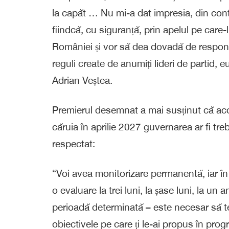
la capăt … Nu mi-a dat impresia, din cont
fiindcă, cu siguranță, prin apelul pe care-
României și vor să dea dovadă de responsa
reguli create de anumiți lideri de partid, 
Adrian Veștea.
Premierul desemnat a mai susținut că acord
căruia în aprilie 2027 guvernarea ar fi tr
respectat:
“Voi avea monitorizare permanentă, iar în 
o evaluare la trei luni, la șase luni, la u
perioadă determinată – este necesar să te r
obiectivele pe care ți le-ai propus în pro