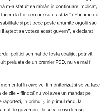
ră m-a sfătuit să rămân în continuare implicat,
l facem la toți cei care sunt astăzi în Parlamentul
bilitate și pot trece peste anumite orgolii sau
eu îi aștept să voteze acest guvern”, a declarat
ul politici semnat de fosta coaliție, potrivit
ebuit preluată de un premier PSD, nu va mai fi
momentul în care vei fi monitorizat și se va face
n an de zile – fiindcă nu voi avea un mandat pe
aportezi, în primul și în primul rând, la
gramul de guvernare, la ceea ce își doresc