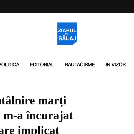
POLITICA
EDITORIAL
RAUTACISME
IN VIZOR
tâlnire marți
, m-a încurajat
are implicat