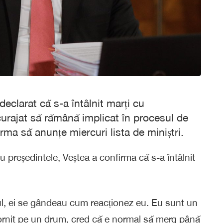
eclarat că s-a întâlnit marți cu
curajat să rămână implicat în procesul de
rma să anunțe miercuri lista de miniștri.
u președintele, Veștea a confirma că s-a întâlnit
, ei se gândeau cum reacționez eu. Eu sunt un
ornit pe un drum, cred că e normal să merg până