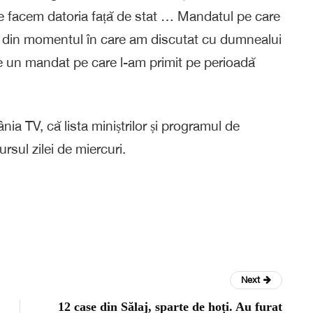
 ne facem datoria față de stat … Mandatul pe care
ncă din momentul în care am discutat cu dumnealui
e un mandat pe care l-am primit pe perioadă
ia TV, că lista miniștrilor și programul de
rsul zilei de miercuri.
Next
12 case din Sălaj, sparte de hoți. Au furat