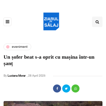
eveniment
Un șofer beat s-a oprit cu mașina într-un
șanț
By
Luciana Morar
,
28 April 2025