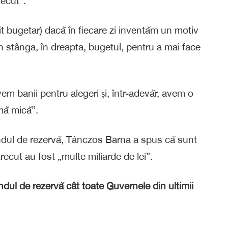
recut”.
t bugetar) dacă în fiecare zi inventăm un motiv
 stânga, în dreapta, bugetul, pentru a mai face
em banii pentru alegeri și, într-adevăr, avem o
mă mică”.
ondul de rezervă, Tánczos Barna a spus că sunt
trecut au fost „multe miliarde de lei”.
ndul de rezervă cât toate Guvernele din ultimii