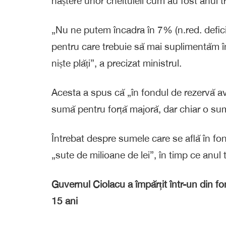
naștere unor cheltuieli cum au fost anul t
„Nu ne putem încadra în 7% (n.red. defici
pentru care trebuie să mai suplimentăm în
niște plăți”, a precizat ministrul.
Acesta a spus că „în fondul de rezervă av
sumă pentru forță majoră, dar chiar o su
Întrebat despre sumele care se află în f
„sute de milioane de lei”, în timp ce anul 
Guvernul Ciolacu a împărțit într-un din fo
15 ani