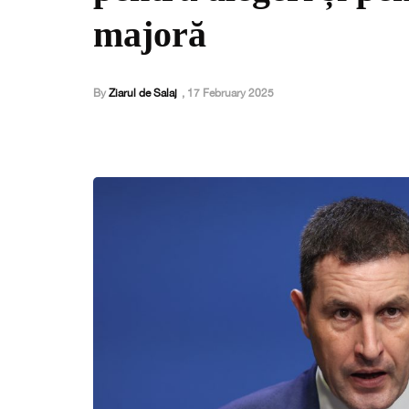
majoră
By
Ziarul de Salaj
,
17 February 2025