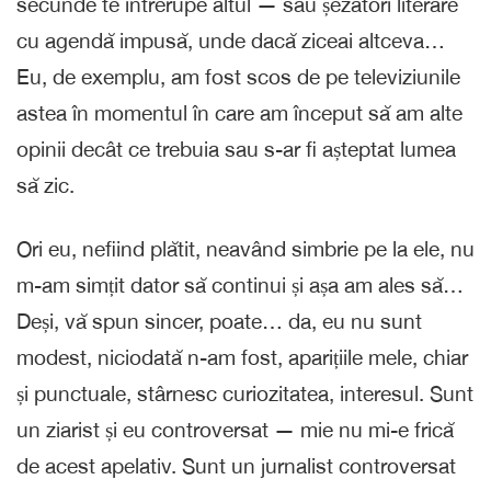
secunde te întrerupe altul — sau șezători literare
cu agendă impusă, unde dacă ziceai altceva…
Eu, de exemplu, am fost scos de pe televiziunile
astea în momentul în care am început să am alte
opinii decât ce trebuia sau s-ar fi așteptat lumea
să zic.
Ori eu, nefiind plătit, neavând simbrie pe la ele, nu
m-am simțit dator să continui și așa am ales să…
Deși, vă spun sincer, poate… da, eu nu sunt
modest, niciodată n-am fost, aparițiile mele, chiar
și punctuale, stârnesc curiozitatea, interesul. Sunt
un ziarist și eu controversat — mie nu mi-e frică
de acest apelativ. Sunt un jurnalist controversat