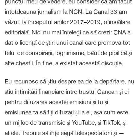
punctul meu de vedere, eu consider că am făcut
întotdeauna jurnalism la NCN. La Canal 33 am
văzut, la începutul anilor 2017–2019, o însăilare
editorială. Nici nu mai înțelegi ce să crezi: CNA a
dat o licență de știri unui canal care promova tot
felul de conspirații, ioghinisme, băut de pipilică și
alte chestii. În fine, a existat această discuție.
Eu recunosc că știu despre ea de la depărtare, nu
știu intimități financiare între trustul Cancan și ei
pentru difuzarea acestei emisiuni și tu și
emisiunea ta să fiți difuzați și la ei, așa cum este
un mijloc de transmisie și YouTube, și TikTok, și
altele. Trebuie să înțeleagă telespectatorii și —