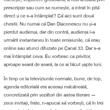
prescripție sau cum se numește, a intrat în pită
direct și ce s-a întâmplat? Că aici sunt două
chestii. Nu numai că Dan Diaconescu nu și-a
pierdut audiența, dar din contră, audiența l-a
urmărit instantaneu în toate emisiunile, că erau
online sau atunci difuzate pe Canal 33. Dar s-a
mai întâmplat ceva. Eu vorbesc ca privitor,
aproape seară de seară, la ce ai făcut șapte luni.
În timp ce la televiziunile normale, bune, de top,
agenda editorială era aceeași măcăneală,
concretizată prin șezători din astea literare —
zece invitați, frate, n-apucai să vorbești, că în trei