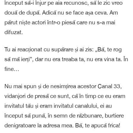
început să-i înjur pe aia recunosc, să le zic vreo
două de după. Adică nu se face așa ceva. Am
părut niște actori într-o piesă care nu s-a mai
difuzat.
Tu ai reacționat cu supărare și ai zis: „Bă, te rog
să mă ierți”, dar nu era treaba ta, nu era vina ta. În
fine…
Nu mai spun și de nesimțirea acestor Canal 33,
vidanjori de presă ce sunt, că în timp ce eu eram
invitatul tău și eram invitatul canalului, ei au
început să pună, în semn de răzbunare, burtiere
denigratoare la adresa mea. Bă, te apucă frica!