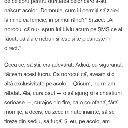
de celebru pentru duritatea celor care s-au
născut acolo: „Domnule, cum îți permiți să zbieri
la mine ca femeie, în primul rând?” Și zice: „Ai
norocul că nu-i spun lui Liviu acum pe SMS ce ai
făcut, că ăla e nebun și iese și te plesnește în
direct.”
Ceea ce, să știi, era adevărat. Adică, cu siguranță,
făceam acest lucru. Ca norocul că, aveam și o
altă exclusivitate pe acolo… Oricum, nu m-am
răbdat. Ăla, curajosul — o să ajung și la chestiuni
serioase —, curajos din fire, ca o coțofană, fără
momițe, a decis, cu zece minute înainte, să se
tireze din sediu, să fugă. Și eu, pe acolo, am