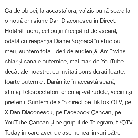
Ca de obicei, la această oră, vă zic bună seara la
o nouă emisiune Dan Diaconescu in Direct.
Hotărât lucru, cel puțin începând de aseară,
odată cu reapariția Dianei Șoșoacă în studioul
meu, suntem total lideri de audiență. Am învins
chiar și canale puternice, mai mari de YouTube
decât ale noastre, cu invitați considerați foarte,
foarte puternici. Darămite în această seară,
stimați telespectatori, chemați-vă rudele, vecinii și
prietenii. Suntem deja în direct pe TikTok OTV, pe
X Dan Diaconescu, pe Facebook Cancan, pe
YouTube Cancan și pe grupul de Telegram, t./OTV
Today în care aveți de asemenea linkuri către