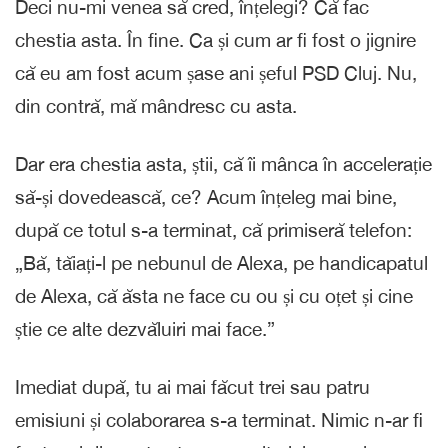
Deci nu-mi venea să cred, înțelegi? Că fac
chestia asta. În fine. Ca și cum ar fi fost o jignire
că eu am fost acum șase ani șeful PSD Cluj. Nu,
din contră, mă mândresc cu asta.
Dar era chestia asta, știi, că îi mânca în accelerație
să-și dovedească, ce? Acum înțeleg mai bine,
după ce totul s-a terminat, că primiseră telefon:
„Bă, tăiați-l pe nebunul de Alexa, pe handicapatul
de Alexa, că ăsta ne face cu ou și cu oțet și cine
știe ce alte dezvăluiri mai face.”
Imediat după, tu ai mai făcut trei sau patru
emisiuni și colaborarea s-a terminat. Nimic n-ar fi