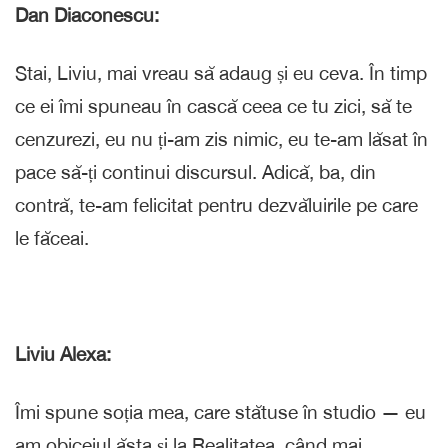
Dan Diaconescu:
Stai, Liviu, mai vreau să adaug și eu ceva. În timp
ce ei îmi spuneau în cască ceea ce tu zici, să te
cenzurezi, eu nu ți-am zis nimic, eu te-am lăsat în
pace să-ți continui discursul. Adică, ba, din
contră, te-am felicitat pentru dezvăluirile pe care
le făceai.
Liviu Alexa:
Îmi spune soția mea, care stătuse în studio — eu
am obiceiul ăsta și la Realitatea, când mai