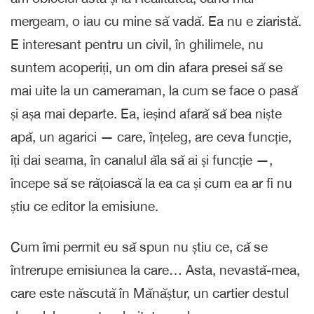
mergeam, o iau cu mine să vadă. Ea nu e ziaristă.
E interesant pentru un civil, în ghilimele, nu
suntem acoperiți, un om din afara presei să se
mai uite la un cameraman, la cum se face o pasă
și așa mai departe. Ea, ieșind afară să bea niște
apă, un agarici — care, înțeleg, are ceva funcție,
îți dai seama, în canalul ăla să ai și funcție —,
începe să se rățoiască la ea ca și cum ea ar fi nu
știu ce editor la emisiune.
Cum îmi permit eu să spun nu știu ce, că se
întrerupe emisiunea la care… Asta, nevastă-mea,
care este născută în Mănăștur, un cartier destul