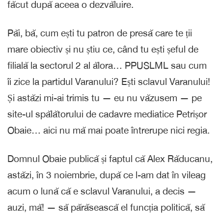
făcut după aceea o dezvăluire.
Păi, bă, cum ești tu patron de presă care te ții
mare obiectiv și nu știu ce, când tu ești șeful de
filială la sectorul 2 al ălora… PPUSLML sau cum
îi zice la partidul Varanului? Ești sclavul Varanului!
Și astăzi mi-ai trimis tu — eu nu văzusem — pe
site-ul spălătorului de cadavre mediatice Petrișor
Obaie… aici nu mă mai poate întrerupe nici regia.
Domnul Obaie publică și faptul că Alex Răducanu,
astăzi, în 3 noiembrie, după ce l-am dat în vileag
acum o lună că e sclavul Varanului, a decis —
auzi, mă! — să părăsească el funcția politică, să