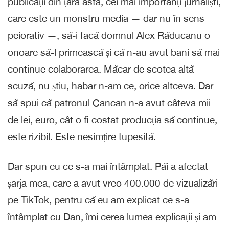
publicații din țara asta, cei mai importanți jurnaliști,
care este un monstru media — dar nu în sens
peiorativ —, să-i facă domnul Alex Răducanu o
onoare să-l primească și că n-au avut bani să mai
continue colaborarea. Măcar de scotea altă
scuză, nu știu, habar n-am ce, orice altceva. Dar
să spui că patronul Cancan n-a avut câteva mii
de lei, euro, cât o fi costat producția să continue,
este rizibil. Este nesimțire tupesită.
Dar spun eu ce s-a mai întâmplat. Păi a afectat
șarja mea, care a avut vreo 400.000 de vizualizări
pe TikTok, pentru că eu am explicat ce s-a
întâmplat cu Dan, îmi cerea lumea explicații și am