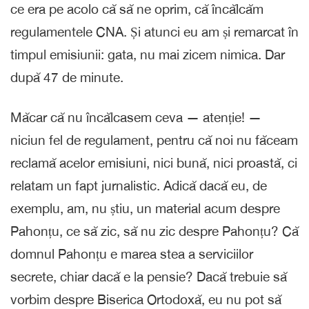
ce era pe acolo că să ne oprim, că încălcăm
regulamentele CNA. Și atunci eu am și remarcat în
timpul emisiunii: gata, nu mai zicem nimica. Dar
după 47 de minute.
Măcar că nu încălcasem ceva — atenție! —
niciun fel de regulament, pentru că noi nu făceam
reclamă acelor emisiuni, nici bună, nici proastă, ci
relatam un fapt jurnalistic. Adică dacă eu, de
exemplu, am, nu știu, un material acum despre
Pahonțu, ce să zic, să nu zic despre Pahonțu? Că
domnul Pahonțu e marea stea a serviciilor
secrete, chiar dacă e la pensie? Dacă trebuie să
vorbim despre Biserica Ortodoxă, eu nu pot să