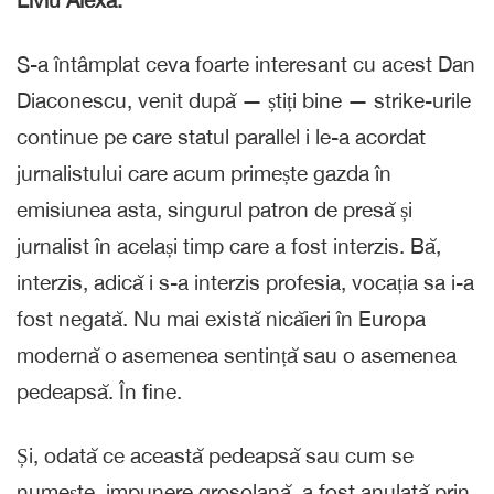
Liviu Alexa:
S-a întâmplat ceva foarte interesant cu acest Dan
Diaconescu, venit după — știți bine — strike-urile
continue pe care statul parallel i le-a acordat
jurnalistului care acum primește gazda în
emisiunea asta, singurul patron de presă și
jurnalist în același timp care a fost interzis. Bă,
interzis, adică i s-a interzis profesia, vocația sa i-a
fost negată. Nu mai există nicăieri în Europa
modernă o asemenea sentință sau o asemenea
pedeapsă. În fine.
Și, odată ce această pedeapsă sau cum se
numește, impunere grosolană, a fost anulată prin