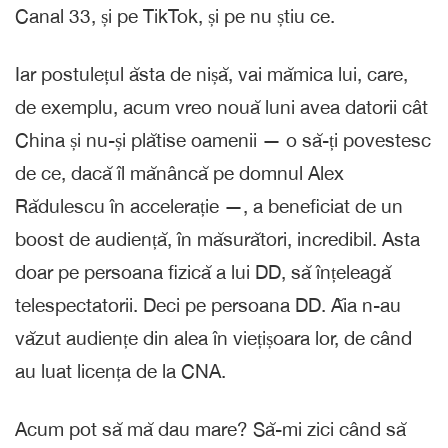
Canal 33, și pe TikTok, și pe nu știu ce.
Iar postulețul ăsta de nișă, vai mămica lui, care,
de exemplu, acum vreo nouă luni avea datorii cât
China și nu-și plătise oamenii — o să-ți povestesc
de ce, dacă îl mănâncă pe domnul Alex
Rădulescu în accelerație —, a beneficiat de un
boost de audiență, în măsurători, incredibil. Asta
doar pe persoana fizică a lui DD, să înțeleagă
telespectatorii. Deci pe persoana DD. Ăia n-au
văzut audiențe din alea în viețișoara lor, de când
au luat licența de la CNA.
Acum pot să mă dau mare? Să-mi zici când să