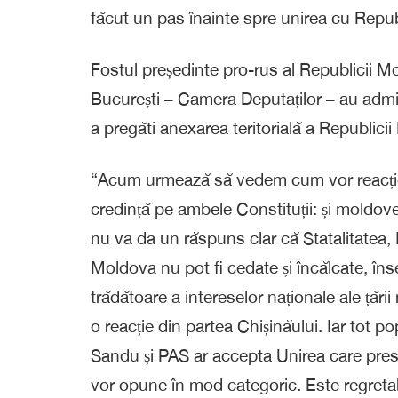
făcut un pas înainte spre unirea cu Repu
Fostul președinte pro-rus al Republicii Mo
București – Camera Deputaților – au admis
a pregăti anexarea teritorială a Republici
“Acum urmează să vedem cum vor reacționa
credință pe ambele Constituții: și mold
nu va da un răspuns clar că Statalitatea,
Moldova nu pot fi cedate și încălcate, î
trădătoare a intereselor naționale ale țări
o reacție din partea Chișinăului. Iar tot
Sandu și PAS ar accepta Unirea care pre
vor opune în mod categoric. Este regretabi