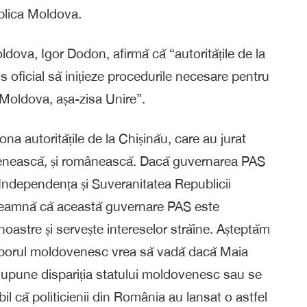
blica Moldova.
ldova, Igor Dodon, afirmă că “autoritățile de la
 oficial să inițieze procedurile necesare pentru
i Moldova, așa-zisa Unire”.
 autoritățile de la Chișinău, care au jurat
ovenească, și românească. Dacă guvernarea PAS
 Independența și Suveranitatea Republicii
nseamnă că această guvernare PAS este
i noastre și servește intereselor străine. Așteptăm
 poporul moldovenesc vrea să vadă dacă Maia
supune dispariția statului moldovenesc sau se
l că politicienii din România au lansat o astfel