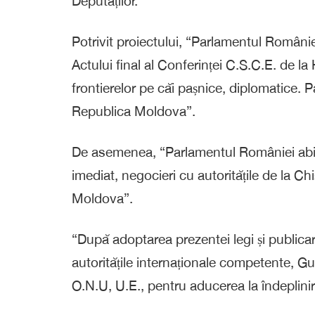
Deputaților.
Potrivit proiectului, “Parlamentul Românie
Actului final al Conferinței C.S.C.E. de la 
frontierelor pe căi pașnice, diplomatice
Republica Moldova”.
De asemenea, “Parlamentul României abili
imediat, negocieri cu autoritățile de la Ch
Moldova”.
“După adoptarea prezentei legi și publicare
autoritățile internaționale competente, G
O.N.U, U.E., pentru aducerea la îndeplinire