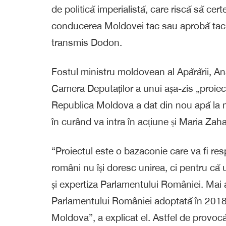
de politică imperialistă, care riscă să certe
conducerea Moldovei tac sau aprobă tacit
transmis Dodon.
Fostul ministru moldovean al Apărării, Ana
Camera Deputaților a unui așa-zis „proiec
Republica Moldova a dat din nou apă la m
în curând va intra în acțiune și Maria Zah
“Proiectul este o bazaconie care va fi res
români nu își doresc unirea, ci pentru că 
și expertiza Parlamentului României. Mai a
Parlamentului României adoptată în 2018 în
Moldova”, a explicat el. Astfel de provocăr