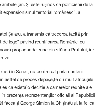
 ambele țări. Și este rușinos că politicienii de la
 expansionismul teritorial românesc”, a
tol Șalaru, a transmis că trecerea tacită prin
t de lege” privind reunificarea României cu
oara propagandei ruse din stânga Prutului, iar
arova.
pinsă în Senat, nu pentru că parlamentarii
un astfel de proces depășește cu mult atribuțiile
les că există o decizie a camerelor reunite ale
 prezența reprezentanților oficiali ai Republicii
i făcea și George Simion la Chișinău și, la fel ca