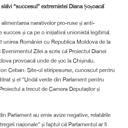
n slăvi “succesul” extremistei Diana Șoșoacă
alimentarea narativelor pro-ruse și anti-
 succes și ca pe o inițiativă unionistă legitimă.
nut unirea României cu Republica Moldova de la
Evenimentul Zilei a scris că Proiectul Dianei
dova provoacă unde de șoc la Chișinău.
 Ion Ceban. Site-ul stiripesurse, cunoscut pentru
 titrat și el “Undă verde din Parlament pentru
oiectul a trecut de Camera Deputaților și
 din Parlament au emis avize negative, relatările
regirii naționale” și faptul că Parlamentul ar fi