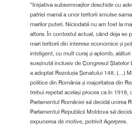
“Inițiativa subsemnaților deschide cu ade
patriei mamă a unor teritorii smulse samav
marilor puteri. Niciodată nu am fost la ma
altora. În contextul actual, când deja se
mari teritorii din interese economice și po
inteligent, cu mult curaj și aplomb, alături
susținută inclusiv de Congresul Statelor U
a adoptat Rezoluția Senatului 148. (…) Ma
politice din România și majoritatea din Re
trebui repetat același proces ca în 1918, d
Parlamentul României să decidă unirea R
Parlamentul Republicii Moldova să decidă 
expunerea de motive, potrivit Agerpres.