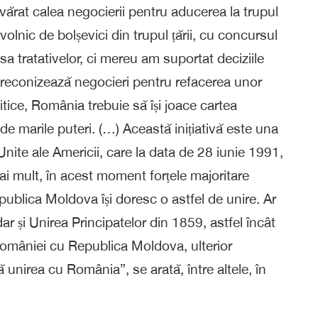
vărat calea negocierii pentru aducerea la trupul
olnic de bolșevici din trupul țării, cu concursul
sa tratativelor, ci mereu am suportat deciziile
 preconizează negocieri pentru refacerea unor
litice, România trebuie să își joace cartea
 de marile puteri. (…) Această inițiativă este una
nite ale Americii, care la data de 28 iunie 1991,
i mult, în acest moment forțele majoritare
publica Moldova își doresc o astfel de unire. Ar
ar și Unirea Principatelor din 1859, astfel încât
omâniei cu Republica Moldova, ulterior
unirea cu România”, se arată, între altele, în