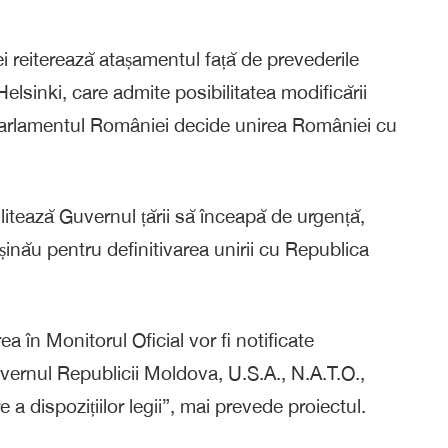
i reiterează atașamentul față de prevederile
Helsinki, care admite posibilitatea modificării
. Parlamentul României decide unirea României cu
tează Guvernul țării să înceapă de urgență,
ișinău pentru definitivarea unirii cu Republica
a în Monitorul Oficial vor fi notificate
uvernul Republicii Moldova, U.S.A., N.A.T.O.,
 a dispozițiilor legii”, mai prevede proiectul.