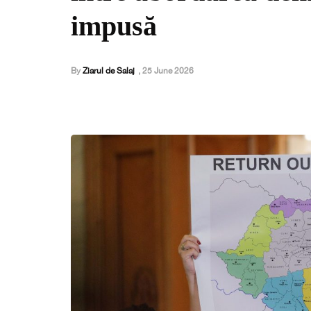
impusă
By
Ziarul de Salaj
,
25 June 2026