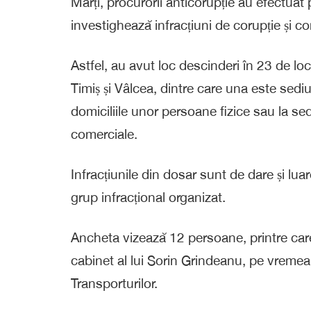
Marți, procurorii anticorupție au efectuat 
investighează infracțiuni de corupție și co
Astfel, au avut loc descinderi în 23 de loca
Timiș și Vâlcea, dintre care una este sediul
domiciliile unor persoane fizice sau la sed
comerciale.
Infracțiunile din dosar sunt de dare și luar
grup infracțional organizat.
Ancheta vizează 12 persoane, printre care 
cabinet al lui Sorin Grindeanu, pe vremea
Transporturilor.