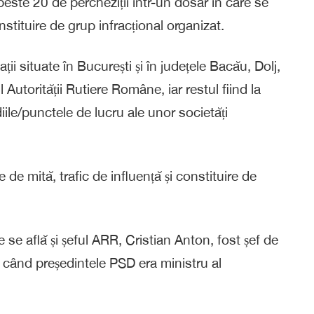
peste 20 de percheziții într-un dosar în care se
nstituire de grup infracțional organizat.
ții situate în București și în județele Bacău, Dolj,
 Autorității Rutiere Române, iar restul fiind la
iile/punctele de lucru ale unor societăți
e de mită, trafic de influență și constituire de
se află și șeful ARR, Cristian Anton, fost șef de
 când președintele PSD era ministru al