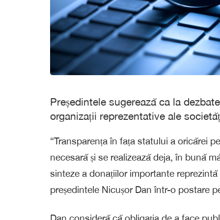
Președintele sugerează ca la dezbater
organizații reprezentative ale societăți
“Transparența în fața statului a oricărei p
necesară și se realizează deja, în bună m
sinteze a donațiilor importante reprezintă
președintele Nicușor Dan într-o postare 
Dan consideră că obligația de a face publ