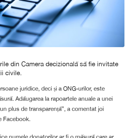
ile din Camera decizională să fie invitate
i civile.
ersoane juridice, deci și a ONG-urilor, este
ăsură. Adăugarea la rapoartele anuale a unei
 un plus de transparență”, a comentat joi
pe Facebook.
ice numele donatorilor ar fi o măsură care ar