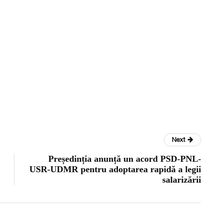
Next
Președinția anunță un acord PSD-PNL-
USR-UDMR pentru adoptarea rapidă a legii
salarizării