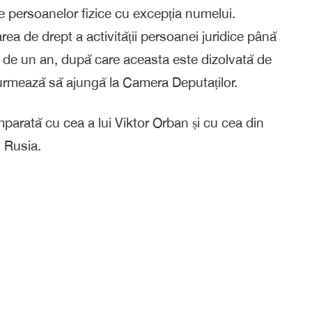
le persoanelor fizice cu excepția numelui.
ea de drept a activității persoanei juridice până
 de un an, după care aceasta este dizolvată de
e urmează să ajungă la Camera Deputaților.
mparată cu cea a lui Viktor Orban și cu cea din
n Rusia.