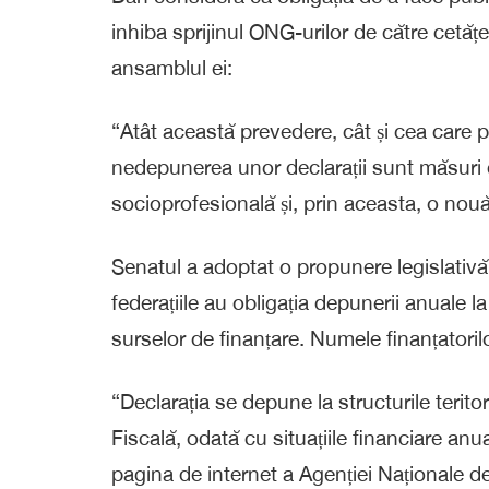
inhiba sprijinul ONG-urilor de către cetățen
ansamblul ei:
“Atât această prevedere, cât și cea care 
nedepunerea unor declarații sunt măsuri 
socioprofesională și, prin aceasta, o nou
Senatul a adoptat o propunere legislativă i
federațiile au obligația depunerii anuale 
surselor de finanțare. Numele finanțatorilo
“Declarația se depune la structurile terito
Fiscală, odată cu situațiile financiare anu
pagina de internet a Agenției Naționale d