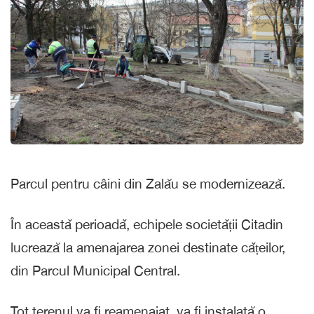
Parcul pentru câini din Zalău se modernizează.
În aceastǎ perioadǎ, echipele societǎții Citadin
lucrează la amenajarea zonei destinate cǎțeilor,
din Parcul Municipal Central.
Tot terenul va fi reamenajat, va fi instalată o