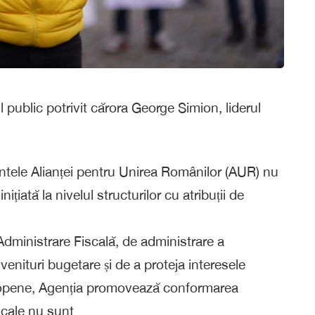
 public potrivit cărora George Simion, liderul
ntele Alianței pentru Unirea Românilor (AUR) nu
nițiată la nivelul structurilor cu atribuții de
 Administrare Fiscală, de administrare a
or venituri bugetare și de a proteja interesele
Europene, Agenția promovează conformarea
iscale nu sunt