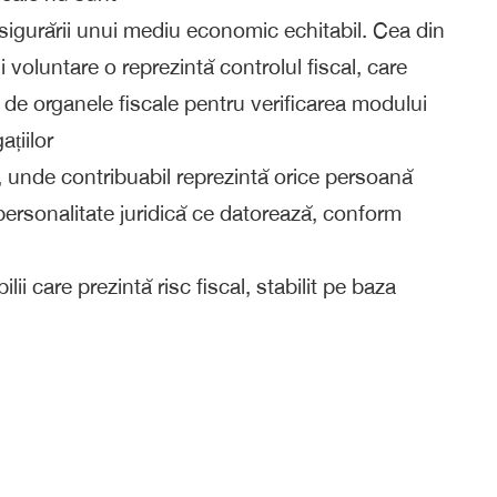
asigurării unui mediu economic echitabil. Cea din
voluntare o reprezintă controlul fiscal, care
te de organele fiscale pentru verificarea modului
ațiilor
lă, unde contribuabil reprezintă orice persoană
ră personalitate juridică ce datorează, conform
lii care prezintă risc fiscal, stabilit pe baza