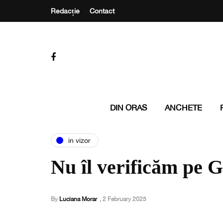
Redacție
Contact
DIN ORAS
ANCHETE
in vizor
Nu îl verificăm pe 
By
Luciana Morar
,
2 February 2025