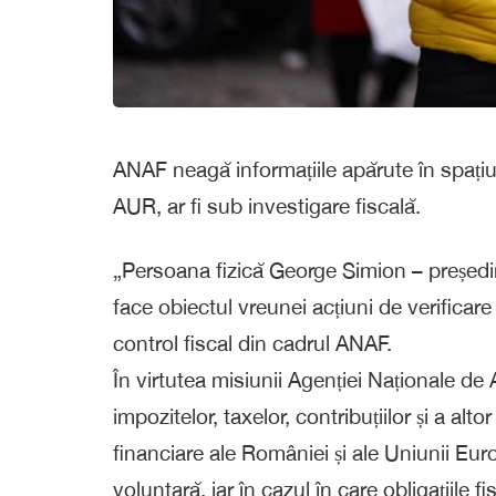
ANAF neagă informațiile apărute în spațiul
AUR, ar fi sub investigare fiscală.
„Persoana fizică George Simion – președi
face obiectul vreunei acțiuni de verificare i
control fiscal din cadrul ANAF.
În virtutea misiunii Agenției Naționale de
impozitelor, taxelor, contribuțiilor și a alt
financiare ale României și ale Uniunii 
voluntară, iar în cazul în care obligațiile f