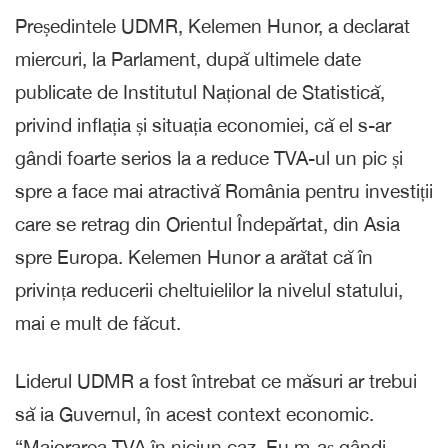
Președintele UDMR, Kelemen Hunor, a declarat
miercuri, la Parlament, după ultimele date
publicate de Institutul Național de Statistică,
privind inflația și situația economiei, că el s-ar
gândi foarte serios la a reduce TVA-ul un pic și
spre a face mai atractivă România pentru investiții
care se retrag din Orientul Îndepărtat, din Asia
spre Europa. Kelemen Hunor a arătat că în
privința reducerii cheltuielilor la nivelul statului,
mai e mult de făcut.
Liderul UDMR a fost întrebat ce măsuri ar trebui
să ia Guvernul, în acest context economic.
“Majorarea TVA în niciun caz. Eu m-aș gândi