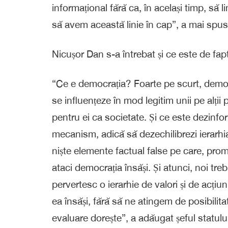
informațional fără ca, în același timp, să 
să avem această linie în cap”, a mai spus 
Nicușor Dan s-a întrebat și ce este de fa
“Ce e democrația? Foarte pe scurt, demo
se influențeze în mod legitim unii pe alții
pentru ei ca societate. Și ce este dezinf
mecanism, adică să dezechilibrezi ierarhia
niște elemente factual false pe care, promo
ataci democrația însăși. Și atunci, noi t
pervertesc o ierarhie de valori și de acți
ea însăși, fără să ne atingem de posibilit
evaluare dorește”, a adăugat șeful statului