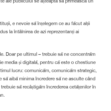
nte ale publicului se așteaptă să primească un
ituții, e nevoie să înțelegem ce au făcut alții
adus la întâlnirea de azi reprezentanți ai
ele. Doar pe ultimul – trebuie să ne concentrăm
e media și digitală, pentru că este o chestiune
, ultimul lucru: comunicăm, comunicăm strategic,
e să aibă minima încredere să ne asculte când
rebuie să recâștigăm încrederea cetățenilor în
an.