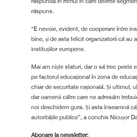
răspundă în ritmul în care diferite segme
răspuns.
“E nevoie, evident, de cooperare între inst
bine, și de asta felicit organizatorii că au 
instituțiilor europene.
Mai am niște sfaturi, dar o să trec peste 
pe factorul educațional în zona de educați
chiar de securitate națională. Și ultimul
dar oamenii către care ne adresăm trebui
noi deschidem gura. Și asta înseamnă că t
autoritățile publice”, a conchis Nicușor D
Abonare la newsletter: