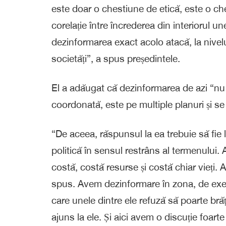
este doar o chestiune de etică, este o ch
corelație între încrederea din interiorul une
dezinformarea exact acolo atacă, la nivelu
societăți”, a spus președintele.
El a adăugat că dezinformarea de azi “nu
coordonată, este pe multiple planuri și s
“De aceea, răspunsul la ea trebuie să fie
politică în sensul restrâns al termenului
costă, costă resurse și costă chiar vieț
spus. Avem dezinformare în zona, de exemp
care unele dintre ele refuză să poarte brăț
ajuns la ele. Și aici avem o discuție foar