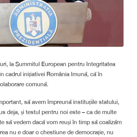
uri, la Summitul European pentru Integritatea
n cadrul inițiativei România Imună, că în
colaborare comună.
portant, să avem împreună instituțiile statului,
us deja, și testul pentru noi este – ca de multe
ste să vedem dacă vom reuși în timp să coalizăm
area nu e doar o chestiune de democrație, nu