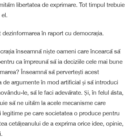
limităm libertatea de exprimare. Tot timpul trebuie
el.
pt dezinformarea în raport cu democrația.
crația înseamnă niște oameni care încearcă să
 pentru ca împreună să ia deciziile cele mai bune
ormarea? Înseamnă să pervertești acest
 de argumente în mod artificial și să introduci
vându-le, să le faci adevărate. Și, în felul ăsta,
rebuie să ne uităm la acele mecanisme care
uni legitime pe care societatea o produce pentru
atea cetățeanului de a exprima orice idee, opinie,
.