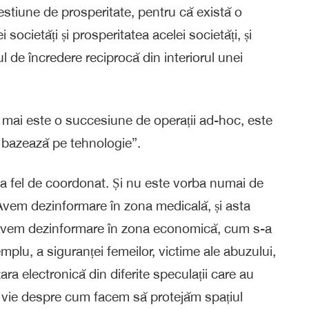
estiune de prosperitate, pentru că există o
i societăți și prosperitatea acelei societăți, și
l de încredere reciprocă din interiorul unei
 mai este o succesiune de operații ad-hoc, este
e bazează pe tehnologie”.
 la fel de coordonat. Și nu este vorba numai de
. Avem dezinformare în zona medicală, și asta
i. Avem dezinformare în zona economică, cum s-a
lu, a siguranței femeilor, victime ale abuzului,
ara electronică din diferite speculații care au
te vie despre cum facem să protejăm spațiul