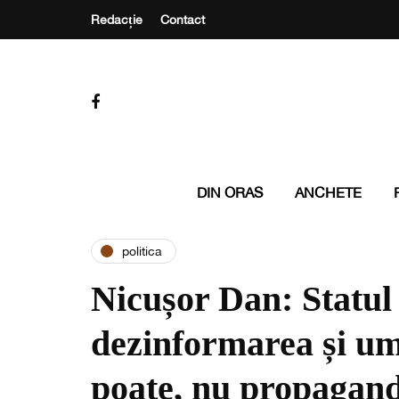
Redacție
Contact
DIN ORAS
ANCHETE
politica
Nicușor Dan: Statul
dezinformarea și um
poate, nu propagand