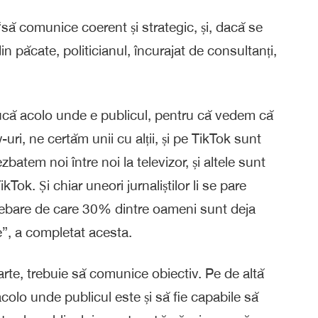
să comunice coerent și strategic, și, dacă se
 păcate, politicianul, încurajat de consultanți,
ucă acolo unde e publicul, pentru că vedem că
-uri, ne certăm unii cu alții, și pe TikTok sunt
zbatem noi între noi la televizor, și altele sunt
Tok. Și chiar uneori jurnaliștilor li se pare
trebare de care 30% dintre oameni sunt deja
le”, a completat acesta.
 parte, trebuie să comunice obiectiv. Pe de altă
acolo unde publicul este și să fie capabile să