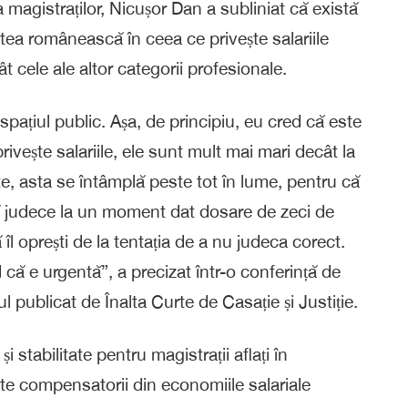
a magistraților, Nicușor Dan a subliniat că există
tea românească în ceea ce privește salariile
t cele ale altor categorii profesionale.
pațiul public. Așa, de principiu, eu cred că este
ivește salariile, ele sunt mult mai mari decât la
rte, asta se întâmplă peste tot în lume, pentru că
să judece la un moment dat dosare de zeci de
ă îl oprești de la tentația de a nu judeca corect.
că e urgentă”, a precizat într-o conferință de
 publicat de Înalta Curte de Casație și Justiție.
și stabilitate pentru magistrații aflați în
te compensatorii din economiile salariale