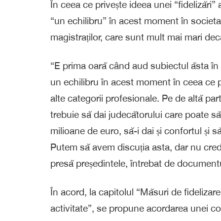
În ceea ce privește ideea unei “fidelizări” 
“un echilibru” în acest moment în societa
magistraților, care sunt mult mai mari decâ
“E prima oară când aud subiectul ăsta în s
un echilibru în acest moment în ceea ce pr
alte categorii profesionale. Pe de altă pa
trebuie să dai judecătorului care poate 
milioane de euro, să-i dai și confortul și s
Putem să avem discuția asta, dar nu cred 
presă președintele, întrebat de documentul
În acord, la capitolul “Măsuri de fidelizare 
activitate”, se propune acordarea unei co