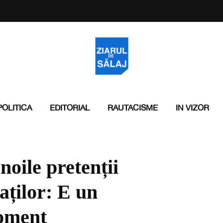
POLITICA
EDITORIAL
RAUTACISME
IN VIZOR
oile pretenții
aților: E un
moment