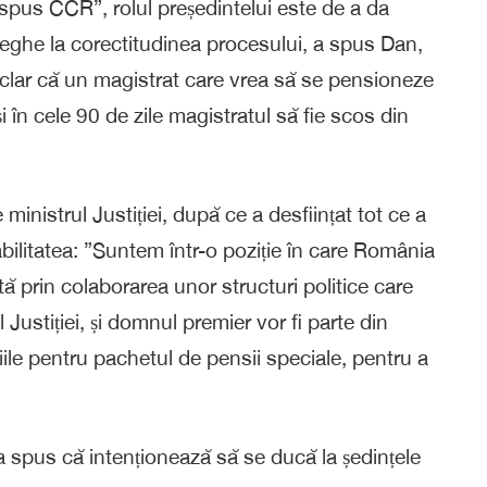
 spus CCR”, rolul președintelui este de a da
eghe la corectitudinea procesului, a spus Dan,
 clar că un magistrat care vrea să se pensioneze
i în cele 90 de zile magistratul să fie scos din
inistrul Justiției, după ce a desființat tot ce a
bilitatea: ”Suntem într-o poziție în care România
tă prin colaborarea unor structuri politice care
 Justiției, și domnul premier vor fi parte din
iile pentru pachetul de pensii speciale, pentru a
a spus că intenționează să se ducă la ședințele