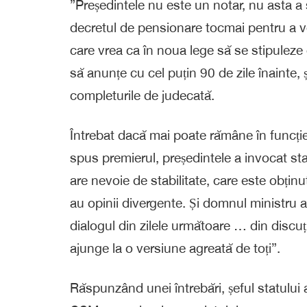
”Președintele nu este un notar, nu asta a
decretul de pensionare tocmai pentru a v
care vrea ca în noua lege să se stipuleze
să anunțe cu cel puțin 90 de zile înainte, ș
completurile de judecată.
Întrebat dacă mai poate rămâne în funcție m
spus premierul, președintele a invocat sta
are nevoie de stabilitate, care este obținu
au opinii divergente. Și domnul ministru al
dialogul din zilele următoare … din discuț
ajunge la o versiune agreată de toți”.
Răspunzând unei întrebări, șeful statului 