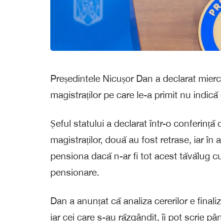
Președintele Nicușor Dan a declarat miercu
magistraților pe care le-a primit nu indic
Șeful statului a declarat într-o conferință
magistraților, două au fost retrase, iar în
pensiona dacă n-ar fi tot acest tăvălug cu
pensionare.
Dan a anunțat că analiza cererilor e finaliza
iar cei care s-au răzgândit, îi pot scrie pâ