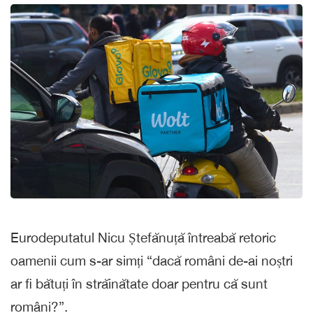
Eurodeputatul Nicu Ștefănuță întreabă retoric
oamenii cum s-ar simți “dacă români de-ai noștri
ar fi bătuți în străinătate doar pentru că sunt
români?”.