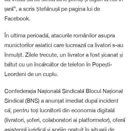
țară”, a scris Ștefănuță pe pagina lui de
Facebook.
În ultima perioadă, atacurile românilor asupra
munictorilor asiatici care lucrează ca livatori s-au
înmulțit. Zilele trecute, un livrator a fost șicanat și
bătut cu un încărcător de telefon în Popești-
Leordeni de un cuplu.
Confederația Națională Sindicală Blocul Național
Sindical (BNS) a anunțat imediat după incident
că, pentru toți lucrătorii din economia digitală
(livratori, șoferi, colaboratori ai platformelor), oferă
asistență juridică și sprijin gratuit în situații de