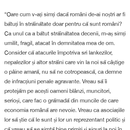
“Oare cum v-ați simți dacă români de-ai noștri ar fi
bătuți în străinătate doar pentru că sunt români?
Ca unul ca a bătut străinătatea decenii, m-aș simți
umilit, fragil, atacat în demnitatea mea de om.
Consider că atacurile împotriva sri lankezilor,
nepalezilor și altor străini care vin la noi să câștige
o pâine amară, nu să ne cotropească, ca demne
de infracțiuni penale agravante. Vreau să îi
protejăm pe acești oameni blânzi, muncitori,
serioși, care fac o grămadă din muncile de care
economia română are nevoie. Vreau ca asociațiile
lor să știe că le sunt și lor un reprezentant politic și
că vreau să se simtă bine primiți și siguri la noi în