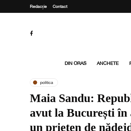
Redacție
Contact
DIN ORAS
ANCHETE
politica
Maia Sandu: Republ
avut la București în 
un prieten de nădej