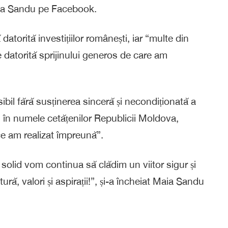
 Maia Sandu pe Facebook.
torită investițiilor românești, iar “multe din
ne datorită sprijinului generos de care am
bil fără susținerea sinceră și necondiționată a
 în numele cetățenilor Republicii Moldova,
ce am realizat împreună”.
lid vom continua să clădim un viitor sigur și
tură, valori și aspirații!”, și-a încheiat Maia Sandu