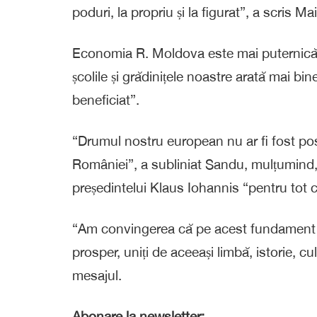
poduri, la propriu și la figurat”, a scris
Economia R. Moldova este mai puternică da
școlile și grădinițele noastre arată mai bi
beneficiat”.
“Drumul nostru european nu ar fi fost posi
României”, a subliniat Sandu, mulțumind,
președintelui Klaus Iohannis “pentru tot 
“Am convingerea că pe acest fundament so
prosper, uniți de aceeași limbă, istorie, cul
mesajul.
Abonare la newsletter: