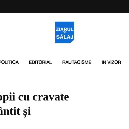
POLITICA
EDITORIAL
RAUTACISME
IN VIZOR
opii cu cravate
ntit și