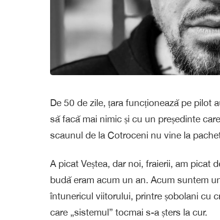
De 50 de zile, țara funcționează pe pilot
să facă mai nimic și cu un președinte c
scaunul de la Cotroceni nu vine la pachet
A picat Veștea, dar noi, fraierii, am pica
budă eram acum un an. Acum suntem unde
întunericul viitorului, printre șobolani cu 
care „sistemul” tocmai s-a șters la cur.