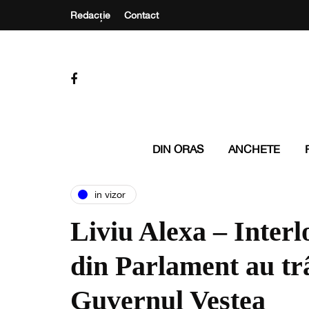
Redacție
Contact
DIN ORAS
ANCHETE
in vizor
Liviu Alexa – Interl
din Parlament au trâ
Guvernul Veștea