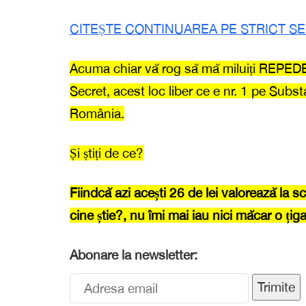
CITEȘTE CONTINUAREA PE STRICT SE
Acuma chiar vă rog să mă miluiți REPEDE c
Secret, acest loc liber ce e nr. 1 pe Substa
România.
Și știți de ce?
Fiindcă azi acești 26 de lei valorează la 
cine știe?, nu îmi mai iau nici măcar o țigar
Abonare la newsletter:
Trimite