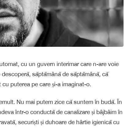
 automat, cu un guvern interimar care n-are voie
are descoperă, săptămână de săptămână, că
 cu puterea pe care și-a imaginat-o.
t demult. Nu mai putem zice că suntem în budă. În
va într-o conductă de canalizare și bâjbâim în
cravată, securiști și duhoare de hârtie igienică cu