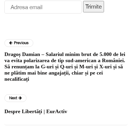
Trimite
Previous
Dragoș Damian – Salariul minim brut de 5.000 de lei
va evita polarizarea de tip sud-american a României.
Să renunțam la G-uri și Q-uri și M-uri și X-uri și să
ne plătim mai bine angajații, chiar și pe cei
necalificați
Next
Despre Libertăți | EurActiv