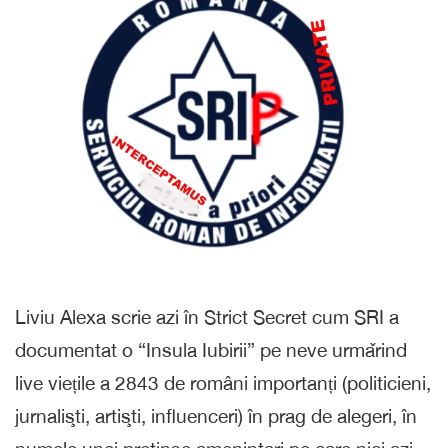
Liviu Alexa scrie azi în Strict Secret cum SRI a
documentat o “Insula Iubirii” pe neve urmǎrind
live viețile a 2843 de români importanți (politicieni,
jurnalişti, artişti, influenceri) în prag de alegeri, în