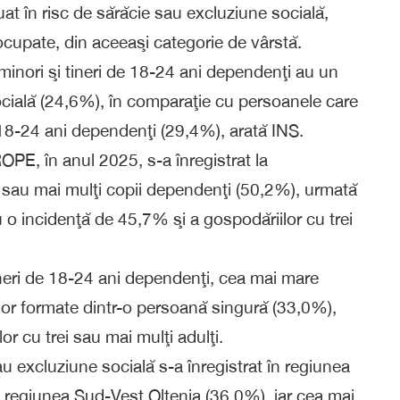
at în risc de sărăcie sau excluziune socială,
ocupate, din aceeaşi categorie de vârstă.
 minori şi tineri de 18-24 ani dependenţi au un
ocială (24,6%), în comparaţie cu persoanele care
e 18-24 ani dependenţi (29,4%), arată INS.
OPE, în anul 2025, s-a înregistrat la
ei sau mai mulţi copii dependenţi (50,2%), urmată
o incidenţă de 45,7% şi a gospodăriilor cu trei
tineri de 18-24 ani dependenţi, cea mai mare
ilor formate dintr-o persoană singură (33,0%),
r cu trei sau mai mulţi adulţi.
u excluziune socială s-a înregistrat în regiunea
regiunea Sud-Vest Oltenia (36,0%), iar cea mai