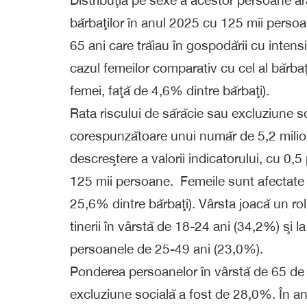
Distribuţia pe sexe a acestor persoane ara
bărbaţilor în anul 2025 cu 125 mii perso
65 ani care trăiau în gospodării cu intens
cazul femeilor comparativ cu cel al bărba
femei, faţă de 4,6% dintre bărbaţi).
Rata riscului de sărăcie sau excluziune s
corespunzătoare unui număr de 5,2 milio
descreştere a valorii indicatorului, cu 0
125 mii persoane. Femeile sunt afectate 
25,6% dintre bărbaţi). Vârsta joacă un rol
tinerii în vârstă de 18-24 ani (34,2%) şi l
persoanele de 25-49 ani (23,0%).
Ponderea persoanelor în vârstă de 65 de a
excluziune socială a fost de 28,0%. În an