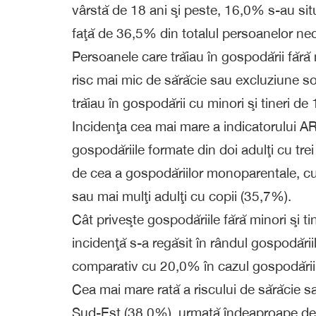
vârstă de 18 ani şi peste, 16,0% s-au situ
faţă de 36,5% din totalul persoanelor ne
Persoanele care trăiau în gospodării fără
risc mai mic de sărăcie sau excluziune s
trăiau în gospodării cu minori şi tineri d
Incidenţa cea mai mare a indicatorului AR
gospodăriile formate din doi adulţi cu tr
de cea a gospodăriilor monoparentale, cu 
sau mai mulţi adulţi cu copii (35,7%).
Cât priveşte gospodăriile fără minori şi 
incidenţă s-a regăsit în rândul gospodări
comparativ cu 20,0% în cazul gospodăriilo
Cea mai mare rată a riscului de sărăcie sa
Sud-Est (38,0%), urmată îndeaproape de 