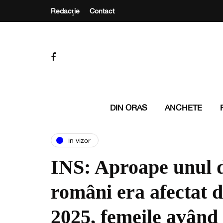
Redacție
Contact
DIN ORAS
ANCHETE
in vizor
INS: Aproape unul d
români era afectat d
2025, femeile având