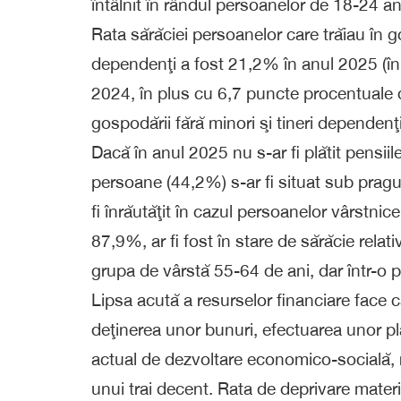
întâlnit în rândul persoanelor de 18-24 an
Rata sărăciei persoanelor care trăiau în g
dependenţi a fost 21,2% în anul 2025 (în
2024, în plus cu 6,7 puncte procentuale d
gospodării fără minori şi tineri dependenţi
Dacă în anul 2025 nu s-ar fi plătit pensiile
persoane (44,2%) s-ar fi situat sub pragul 
fi înrăutăţit în cazul persoanelor vârstnice
87,9%, ar fi fost în stare de sărăcie relativ
grupa de vârstă 55-64 de ani, dar într-o 
Lipsa acută a resurselor financiare face 
deţinerea unor bunuri, efectuarea unor p
actual de dezvoltare economico-socială,
unui trai decent. Rata de deprivare materi