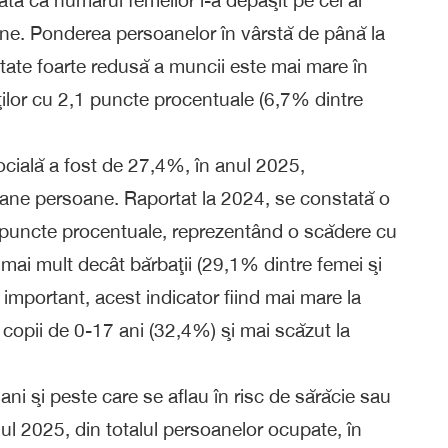
tă că numărul femeilor l-a depăşit pe cel al
ane. Ponderea persoanelor în vârstă de până la
itate foarte redusă a muncii este mai mare în
ţilor cu 2,1 puncte procentuale (6,7% dintre
ocială a fost de 27,4%, în anul 2025,
ane persoane. Raportat la 2024, se constată o
,5 puncte procentuale, reprezentând o scădere cu
mai mult decât bărbaţii (29,1% dintre femei şi
 important, acest indicator fiind mai mare la
a copii de 0-17 ani (32,4%) şi mai scăzut la
ni şi peste care se aflau în risc de sărăcie sau
ul 2025, din totalul persoanelor ocupate, în