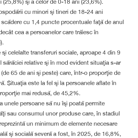
i (25,8%) şi a celor de 0-18 ani (23,6%).
ospodării cu minori şi tineri de 18-24 ani
 scădere cu 1,4 puncte procentuale faţă de anul
ecât cea a persoanelor care trăiesc în
).
 şi celelalte transferuri sociale, aproape 4 din 9
sărăciei relative şi în mod evident situaţia s-ar
 (de 65 de ani şi peste) care, într-o proporţie de
ă. Situaţia este la fel şi la persoanele aflate în
proporţie mai redusă, de 45,2%.
ca unele persoane să nu îşi poată permite
lăţi sau consumul unor produse care, în stadiul
 reprezintă un minimum de elemente necesare
ală şi socială severă a fost, în 2025, de 16,8%,