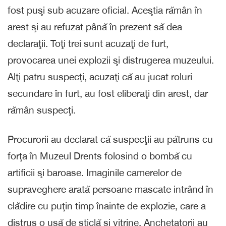
fost puşi sub acuzare oficial. Aceştia rămân în
arest şi au refuzat până în prezent să dea
declaraţii. Toţi trei sunt acuzaţi de furt,
provocarea unei explozii şi distrugerea muzeului.
Alţi patru suspecţi, acuzaţi că au jucat roluri
secundare în furt, au fost eliberaţi din arest, dar
rămân suspecţi.
Procurorii au declarat că suspecţii au pătruns cu
forţa în Muzeul Drents folosind o bombă cu
artificii şi baroase. Imaginile camerelor de
supraveghere arată persoane mascate intrând în
clădire cu puţin timp înainte de explozie, care a
distrus o uşă de sticlă şi vitrine. Anchetatorii au