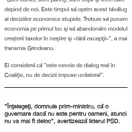
depind de noi. Este timpul să oprim acest tăvălug
al deciziilor economice stupide. Trebuie să punem
economia pe primul loc şi să abandonăm modelul
creşterii taxelor în neştire şi «fără excepţii»”, a mai
transmis Grindeanu.
El consideră că ”este nevoie de dialog real în
Coaliţie, nu de decizii impuse unilateral”.
”Înţelegeţi, domnule prim-ministru, că o
guvernare dacă nu este pentru oameni, atunci
nu va mai fi deloc”, avertizează liderul PSD.