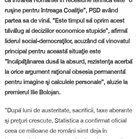
că intrarea României în recesiune tehnică este ”o
ruşine pentru întreaga Coaliţie”, PSD având
partea sa de vină. ”Este timpul să oprim acest
tăvălug al deciziilor economice stupide”, afirmă
liderul social-democraţilor, acuzând că vinovatul
principal pentru această situaţie este
”încăpăţânarea dusă la absurd, rezistenţa acerbă
la orice argument raţional obsesia permanentă
pentru imagine şi calculele personale”, aluzie la
premierul Ilie Bolojan.
”După luni de austeritate, sacrificii, taxe aberante
şi preţuri crescute, Statistica a confirmat oficial
ceea ce milioane de români simt deja în