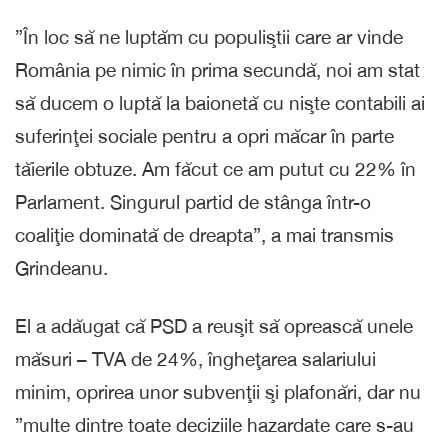
”În loc să ne luptăm cu populiştii care ar vinde
România pe nimic în prima secundă, noi am stat
să ducem o luptă la baionetă cu nişte contabili ai
suferinţei sociale pentru a opri măcar în parte
tăierile obtuze. Am făcut ce am putut cu 22% în
Parlament. Singurul partid de stânga într-o
coaliţie dominată de dreapta”, a mai transmis
Grindeanu.
El a adăugat că PSD a reuşit să oprească unele
măsuri – TVA de 24%, îngheţarea salariului
minim, oprirea unor subvenţii şi plafonări, dar nu
”multe dintre toate deciziile hazardate care s-au