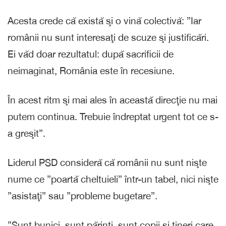
Acesta crede că există şi o vină colectivă: ”Iar
românii nu sunt interesaţi de scuze şi justificări.
Ei văd doar rezultatul: după sacrificii de
neimaginat, România este în recesiune.
În acest ritm şi mai ales în această direcţie nu mai
putem continua. Trebuie îndreptat urgent tot ce s-
a greşit”.
Liderul PSD consideră că românii nu sunt nişte
nume ce ”poartă cheltuieli” într-un tabel, nici nişte
”asistaţi” sau ”probleme bugetare”.
”Sunt bunici, sunt părinţi, sunt copii şi tineri care