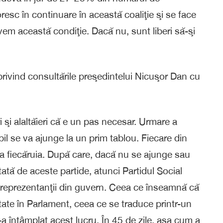
esc în continuare în această coaliţie şi se face
vem această condiţie. Dacă nu, sunt liberi să-şi
privind consultările preşedintelui Nicuşor Dan cu
 şi alaltăieri că e un pas necesar. Urmare a
il se va ajunge la un prim tablou. Fiecare din
ea fiecăruia. După care, dacă nu se ajunge sau
ată de aceste partide, atunci Partidul Social
 reprezentanţii din guvern. Ceea ce înseamnă că
ate în Parlament, ceea ce se traduce printr-un
a întâmplat acest lucru. În 45 de zile, aşa cum a