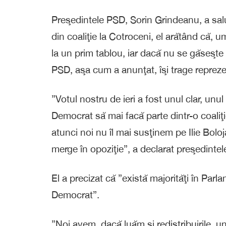
Preşedintele PSD, Sorin Grindeanu, a salu
din coaliţie la Cotroceni, el arătând că, 
la un prim tablou, iar dacă nu se găseşte 
PSD, aşa cum a anunţat, îşi trage repreze
”Votul nostru de ieri a fost unul clar, unu
Democrat să mai facă parte dintr-o coaliţ
atunci noi nu îl mai susţinem pe Ilie Bol
merge în opoziţie”, a declarat preşedinte
El a precizat că ”există majorităţi în Parl
Democrat”.
”Noi avem, dacă luăm şi redistribuirile,