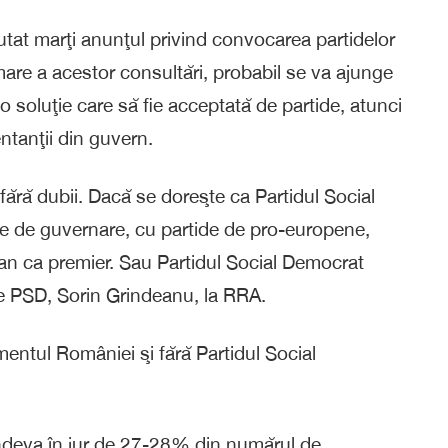
tat marţi anunţul privind convocarea partidelor
umare a acestor consultări, probabil se va ajunge
o soluţie care să fie acceptată de partide, atunci
ntanţii din guvern.
l fără dubii. Dacă se doreşte ca Partidul Social
ie de guvernare, cu partide de pro-europene,
ojan ca premier. Sau Partidul Social Democrat
le PSD, Sorin Grindeanu, la RRA.
amentul României şi fără Partidul Social
 undeva în jur de 27-28% din numărul de