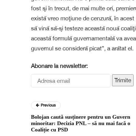
fost şi în trecut, de mai multe ori, premie
există vreo moţiune de cenzură, în acest i
să vină să-şi testeze această nouă coaliţ
această formulă guvernamentală va avea 
guvernul se consideră picat”, a arătat el.
Abonare la newsletter:
Trimite
Previous
Bolojan caută susținere pentru un Guvern
minoritar: Decizia PNL – să nu mai facă o
Coaliție cu PSD