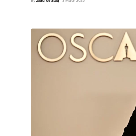
By
Ziarul de Salaj
,
3 March 2025