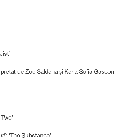
ist’
terpretat de Zoe Saldana și Karla Sofia Gascon
t Two’
ră: ‘The Substance’