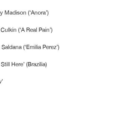
ey Madison (‘Anora’)
Culkin (‘A Real Pain’)
 Saldana (‘Emilia Perez’)
till Here’ (Brazilia)
w’
’