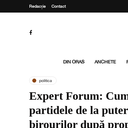
Redacție
Contact
DIN ORAS
ANCHETE
politica
Expert Forum: Cum
partidele de la put
birourilor după prop