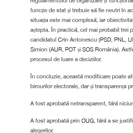
regulamentului de organizare și funcționar
funcție de stat și trebuie să fie neutri în ac
situația este mai complexă, iar obiectivit
aștepta. În practică, cel mai probabil trei
candidatul Crin Antonescu (PSD, PNL, UDM
Simion (AUR, POT și SOS România). Astfel 
procesul de luare a deciziilor.
În concluzie, această modificare poate af
birourilor electorale, dar și transparența p
A fost aprobată netransparent, fără niciun
A fost aprobată prin OUG, fără a se justif
alegerilor.