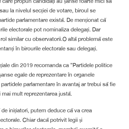
e care propun candidați au șanse foarte mici să
sau la nivelul secției de votare, biroul se
partide parlamentare există. De menționat că
rile electorale pot nominaliza delegați. Dar
u rol similar cu observatorii.O altă problemă este
anți în birourile electorale sau delegați.
țiale din 2019 recomanda ca ”Partidele politice
 șanse egale de reprezentare în organele
 partidele parlamentare în avantaj ar trebui să fie
i mai mult reprezentarea justă.
 de inițiatori, putem deduce că va crea
ectorale. Chiar dacă potrivit legii și