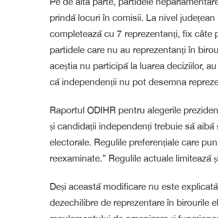
Pe de altă parte, partidele neparlamentar
prindă locuri în comisii. La nivel județean 
completează cu 7 reprezentanți, fix câte 
partidele care nu au reprezentanți în birou
aceștia nu participă la luarea deciziilor, a
că independenții nu pot desemna reprezent
Raportul ODIHR pentru alegerile preziden
și candidații independenți trebuie să aibă
electorale. Regulile preferențiale care pun
reexaminate.” Regulile actuale limitează ș
Deși această modificare nu este explicată
dezechilibre de reprezentare în birourile el