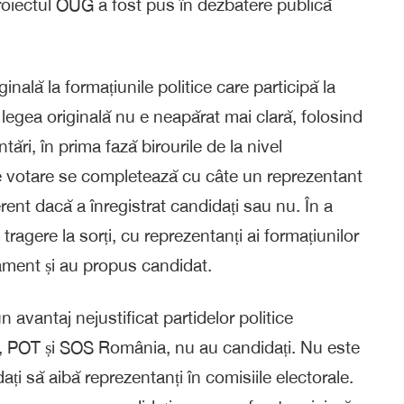
roiectul OUG a fost pus în dezbatere publică
nală la formațiunile politice care participă la
 legea originală nu e neapărat mai clară, folosind
ări, în prima fază birourile de la nivel
r de votare se completează cu câte un reprezentant
ferent dacă a înregistrat candidați sau nu. În a
ragere la sorți, cu reprezentanți ai formațiunilor
lament și au propus candidat.
avantaj nejustificat partidelor politice
e, POT și SOS România, nu au candidați. Nu este
ți să aibă reprezentanți în comisiile electorale.