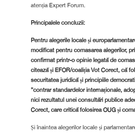
atenția Expert Forum.
Principalele concluzii:
Pentru alegerile locale și europarlamenta
modificat pentru comasarea alegerilor, p
confirmat printr-o opinie legată de comasa
citează și EFOR/coaliția Vot Corect, că f
securitatea juridică și principiile democrati
”contrar standardelor internaționale, ad
nici rezultatul unei consultări publice ad
Corect, care critică folosirea OUG și coma
Și înaintea alegerilor locale și parlament