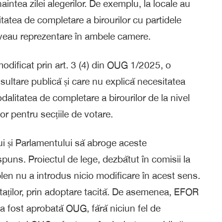
naintea zilei alegerilor. De exemplu, la locale au
tatea de completare a birourilor cu partidele
aveau reprezentare în ambele camere.
modificat prin art. 3 (4) din OUG 1/2025, o
sultare publică și care nu explică necesitatea
itatea de completare a birourilor de la nivel
or pentru secțiile de votare.
ui și Parlamentului să abroge aceste
puns. Proiectul de lege, dezbătut în comisii la
plen nu a introdus nicio modificare în acest sens.
taților, prin adoptare tacită. De asemenea, EFOR
re a fost aprobată OUG, fără niciun fel de