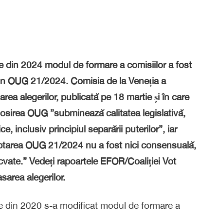
re din 2024 modul de formare a comisiilor a fost
rin OUG 21/2024. Comisia de la Veneția a
rea alegerilor, publicată pe 18 martie și în care
olosirea OUG ”subminează calitatea legislativă,
ce, inclusiv principiul separării puterilor”, iar
optarea OUG 21/2024 nu a fost nici consensuală,
ecvate.” Vedeți rapoartele EFOR/Coaliției Vot
sarea alegerilor.
are din 2020 s-a modificat modul de formare a