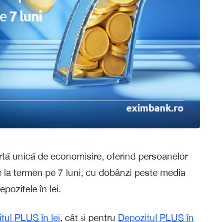
ă unică de economisire, oferind persoanelor
te la termen pe 7 luni, cu dobânzi peste media
pozitele în lei.
tul PLUS în lei
, cât și pentru
Depozitul PLUS în