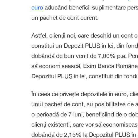
euro
aducând beneficii suplimentare persoa
un pachet de cont curent.
Astfel, clienții noi, care deschid un cont
constitui un Depozit PLUS în lei, din fond
dobândă de bun venit de 7,00% p.a. Pentru
să economisească, Exim Banca Românea
Depozitul PLUS în lei, constituit din fondu
În ceea ce privește depozitele în euro, cli
unui pachet de cont, au posibilitatea de 
o perioadă de 7 luni, beneficiind de o do
clienți existenti, care vor să economis
dobăndă de 2,15% la Depozitul PLUS în eu