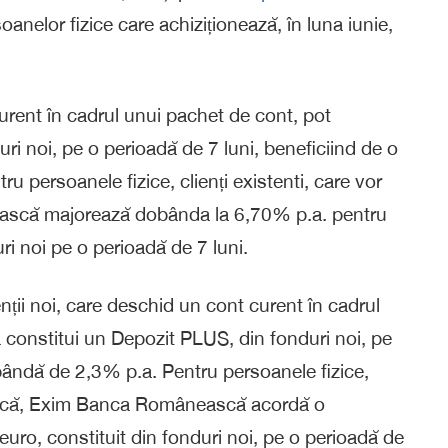
nelor fizice care achiziționează, în luna iunie,
 curent în cadrul unui pachet de cont, pot
uri noi, pe o perioadă de 7 luni, beneficiind de o
 persoanele fizice, clienți existenti, care vor
scă majorează dobânda la 6,70% p.a. pentru
ri noi pe o perioadă de 7 luni.
enții noi, care deschid un cont curent în cadrul
a constitui un Depozit PLUS, din fonduri noi, pe
bândă de 2,3% p.a. Pentru persoanele fizice,
ească, Exim Banca Românească acordă o
ro, constituit din fonduri noi, pe o perioadă de