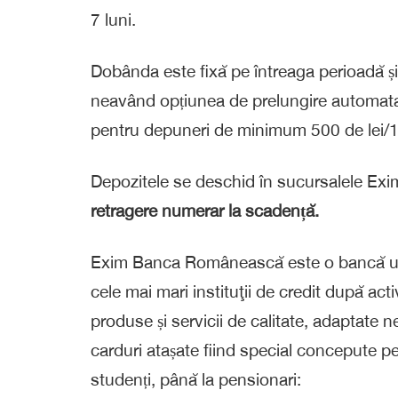
7 luni.
Dobânda este fixă pe întreaga perioadă și 
neavând opțiunea de prelungire automată.
pentru depuneri de minimum 500 de lei/
Depozitele se deschid în sucursalele E
retragere numerar la scadență.
Exim Banca Românească este o bancă un
cele mai mari instituţii de cre­dit după ac
produse și servicii de calitate, adaptate 
carduri atașate fiind special concepute pe
studenți, până la pensionari: