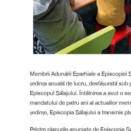
Membrii Adunării Eparhiale a Episcopiei Să
ședința anuală de lucru, desfășurată sub p
Episcopul Sălajului. Întâlnirea a avut o s
mandatului de patru ani al actualilor memb
ședințe, Episcopia Sălajului a transmis plan
Printre planurile anunțate de Episcopia S