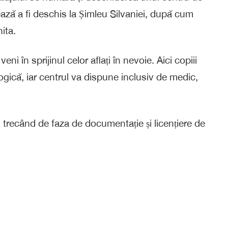
mează a fi deschis la Șimleu Silvaniei, după cum
ita.
veni în sprijinul celor aflați în nevoie. Aici copiii
ogică, iar centrul va dispune inclusiv de medic,
e, trecând de faza de documentație și licențiere de