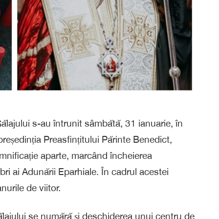
lajului s-au întrunit sâmbătă, 31 ianuarie, în
reședinția Preasfințitului Părinte Benedict,
emnificație aparte, marcând încheierea
ri ai Adunării Eparhiale. În cadrul acestei
urile de viitor.
ălajului se numără și deschiderea unui centru de