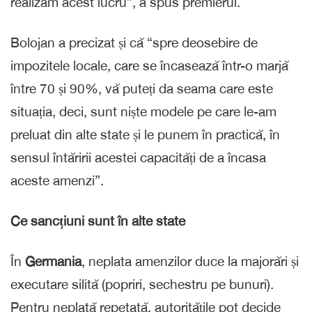
realizăm acest lucru”, a spus premierul.
Bolojan a precizat și că “spre deosebire de
impozitele locale, care se încasează într-o marjă
între 70 și 90%, vă puteți da seama care este
situația, deci, sunt niște modele pe care le-am
preluat din alte state și le punem în practică, în
sensul întăririi acestei capacități de a încasa
aceste amenzi”.
Ce sancțiuni sunt în alte state
În
Germania
,
neplata amenzilor duce la majorări și
executare silită (popriri, sechestru pe bunuri).
Pentru neplată repetată, autoritățile pot decide