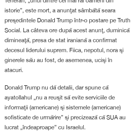
Teheran, „unul dintre cei mai răi oameni din
istorie”, este mort, a anunţat sâmbătă seara
preşedintele Donald Trump într-o postare pe Truth
Social. La câteva ore după acest anunţ, duminică
dimineaţă, presa de stat iraniană a confirmat
decesul liderului suprem. Fiica, nepotul, nora şi
ginerele său au fost, de asemenea, ucişi în
atacuri.
Donald Trump nu dă detalii, dar spune că
ayatollahul „nu a reuşit să evite serviciile de
informaţii (americane) şi sistemele (americane)
sofisticate de urmărire” şi precizează că SUA au
lucrat „îndeaproape” cu Israelul.