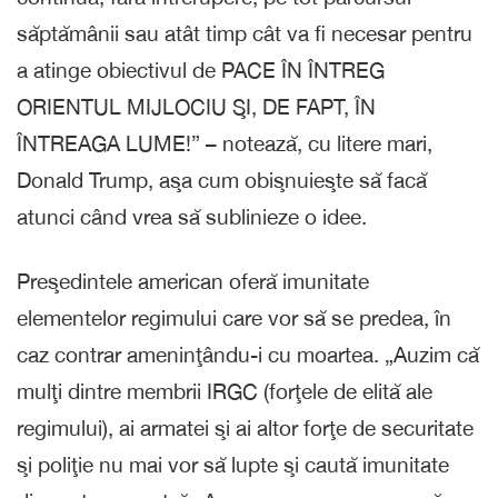
săptămânii sau atât timp cât va fi necesar pentru
a atinge obiectivul de PACE ÎN ÎNTREG
ORIENTUL MIJLOCIU ŞI, DE FAPT, ÎN
ÎNTREAGA LUME!” – notează, cu litere mari,
Donald Trump, aşa cum obişnuieşte să facă
atunci când vrea să sublinieze o idee.
Preşedintele american oferă imunitate
elementelor regimului care vor să se predea, în
caz contrar ameninţându-i cu moartea. „Auzim că
mulţi dintre membrii IRGC (forţele de elită ale
regimului), ai armatei şi ai altor forţe de securitate
şi poliţie nu mai vor să lupte şi caută imunitate