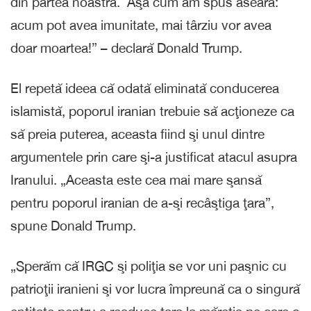
din partea noastră. Aşa cum am spus aseară:
acum pot avea imunitate, mai târziu vor avea
doar moartea!” – declară Donald Trump.
El repetă ideea că odată eliminată conducerea
islamistă, poporul iranian trebuie să acţioneze ca
să preia puterea, aceasta fiind şi unul dintre
argumentele prin care şi-a justificat atacul asupra
Iranului. „Aceasta este cea mai mare şansă
pentru poporul iranian de a-şi recâştiga ţara”,
spune Donald Trump.
„Sperăm că IRGC şi poliţia se vor uni paşnic cu
patrioţii iranieni şi vor lucra împreună ca o singură