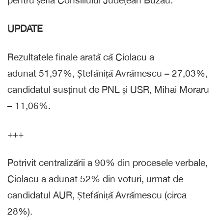
pentru șefia Consiliului Județean Buzău.
UPDATE
Rezultatele finale arată că Ciolacu a
adunat 51,97%, Ștefăniță Avrămescu – 27,03%,
candidatul susținut de PNL și USR, Mihai Moraru
– 11,06%.
+++
Potrivit centralizării a 90% din procesele verbale,
Ciolacu a adunat 52% din voturi, urmat de
candidatul AUR, Ștefăniță Avrămescu (circa
28%).