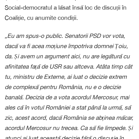
Social-democratul a lăsat însă loc de discuții în
Coaliție, cu anumite condiții.
„Eu am spus-o public. Senatorii PSD vor vota,
dacă va fi acea moțiune împotriva domnei Țoiu,
da. Și avem un argument aici, nu are legătură cu
afinitatea față de USR sau altceva. Atâta timp cât
tu, ministru de Externe, ai luat o decizie extrem
de complexă pentru România, nu e o decizie
banală. Decizia de a vota acordul Mercosur, mai
ales că în votul României a stat până la urmă, să
zic, acest acord, dacă România se abținea măcar,
acordul Mercosur nu trecea. Ca să fie limpede. Și
atunci ai luat această decizie fără o discuție în