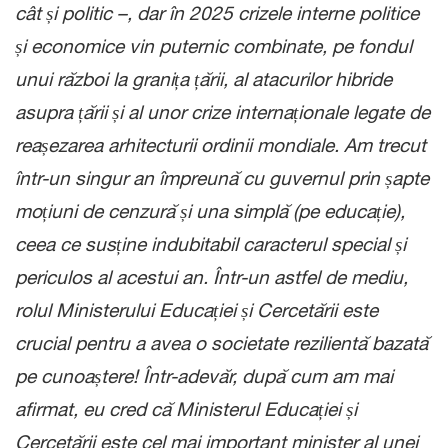
cât și politic –, dar în 2025 crizele interne politice
și economice vin puternic combinate, pe fondul
unui război la granița țării, al atacurilor hibride
asupra țării și al unor crize internaționale legate de
reașezarea arhitecturii ordinii mondiale. Am trecut
într-un singur an împreună cu guvernul prin șapte
moțiuni de cenzură și una simplă (pe educație),
ceea ce susține indubitabil caracterul special și
periculos al acestui an. Într-un astfel de mediu,
rolul Ministerului Educației și Cercetării este
crucial pentru a avea o societate rezilientă bazată
pe cunoaștere! Într-adevăr, după cum am mai
afirmat, eu cred că Ministerul Educației și
Cercetării este cel mai important minister al unei