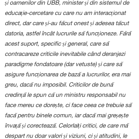
și oamenilor din UBB, minister și din sistemul de
educație-cercetare cu care nu am interacționat
direct, dar care și-au făcut onest și adesea tăcut
datoria, astfel încât lucrurile să funcționeze. Fără
acest suport, specific și general, care să
contracareze criticile inevitabile când deranjezi
paradigme fondatoare (dar vetuste) și care să
asigure funcționarea de bază a lucrurilor, era mai
greu, dacă nu imposibil. Criticilor de bună
credință le spun că un ministru responsabil nu
face mereu ce dorește, ci face ceea ce trebuie să
facă pentru binele comun, iar dacă mai greșește
învață și corectează. Celorlalți critici, de care mă
despart nu doar valori și viziuni, ci și atitudini, le