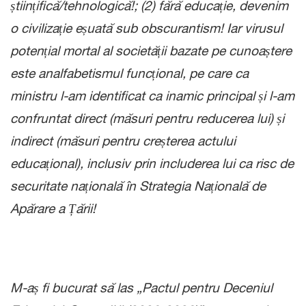
științifică/tehnologică!; (2) fără educație, devenim
o civilizație eșuată sub obscurantism! Iar virusul
potențial mortal al societății bazate pe cunoaștere
este analfabetismul funcțional, pe care ca
ministru l-am identificat ca inamic principal și l-am
confruntat direct (măsuri pentru reducerea lui) și
indirect (măsuri pentru creșterea actului
educațional), inclusiv prin includerea lui ca risc de
securitate națională în Strategia Națională de
Apărare a Țării!
M-aș fi bucurat să las „Pactul pentru Deceniul