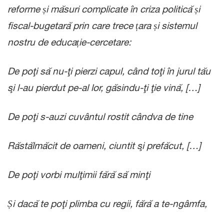
reforme și măsuri complicate în criza politică și
fiscal-bugetară prin care trece țara și sistemul
nostru de educație-cercetare:
De poţi să nu-ţi pierzi capul, când toţi în jurul tău
şi l-au pierdut pe-al lor, găsindu-ţi ţie vină, […]
De poţi s-auzi cuvântul rostit cândva de tine
Răstălmăcit de oameni, ciuntit şi prefăcut, […]
De poţi vorbi mulţimii fără să minţi
Și dacă te poţi plimba cu regii, fără a te-ngâmfa,