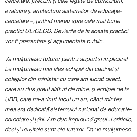
cercetare, precum și cele legate de curriculum,
evaluare și arhitectura sistemelor de educație-
cercetare –, țintind mereu spre cele mai bune
practici UE/OECD. Devierile de la aceste practici
vor fi prezentate și argumentate public.
Vă mulțumesc tuturor pentru suport și implicare!
Le mulțumesc mai ales echipei din cabinet și
colegilor din minister cu care am lucrat direct,
care au dus greul alături de mine, și echipei de la
UBB, care mi-a ținut locul un an, când mintea
mea era dedicată sistemului național de educație-
cercetare și țării. Am dus împreună greul și criticile,
deci și reușitele sunt ale tuturor. Dar le mulțumesc