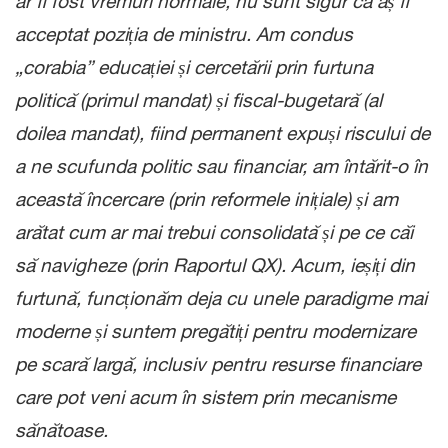
ar fi fost vremuri normale, nu sunt sigur că aș fi
acceptat poziția de ministru. Am condus
„corabia” educației și cercetării prin furtuna
politică (primul mandat) și fiscal-bugetară (al
doilea mandat), fiind permanent expuși riscului de
a ne scufunda politic sau financiar, am întărit-o în
această încercare (prin reformele inițiale) și am
arătat cum ar mai trebui consolidată și pe ce căi
să navigheze (prin Raportul QX). Acum, ieșiți din
furtună, funcționăm deja cu unele paradigme mai
moderne și suntem pregătiți pentru modernizare
pe scară largă, inclusiv pentru resurse financiare
care pot veni acum în sistem prin mecanisme
sănătoase.