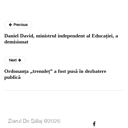
Previous
Daniel David, ministrul independent al Educației, a
demisionat
Next
Ordonanța „trenuleț” a fost pusă în dezbatere
publică
Ziarul De Sălaj @2026