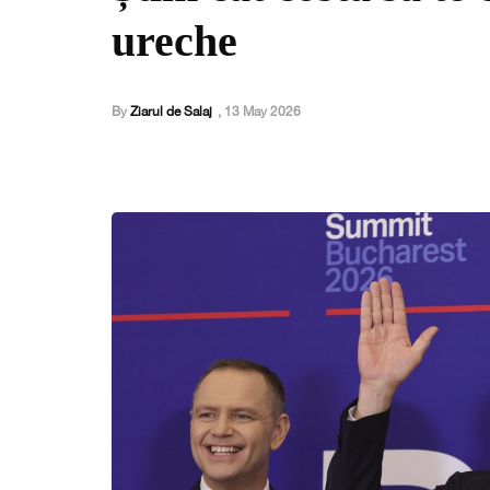
ureche
By
Ziarul de Salaj
,
13 May 2026