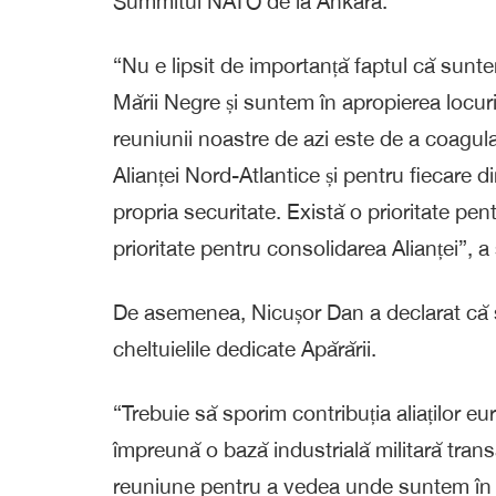
Summitul NATO de la Ankara.
“Nu e lipsit de importanță faptul că sunt
Mării Negre și suntem în apropierea locuril
reuniunii noastre de azi este de a coagula
Alianței Nord-Atlantice și pentru fiecare di
propria securitate. Există o prioritate pen
prioritate pentru consolidarea Alianței”, 
De asemenea, Nicușor Dan a declarat că s
cheltuielile dedicate Apărării.
“Trebuie să sporim contribuția aliaților eu
împreună o bază industrială militară trans
reuniune pentru a vedea unde suntem în 