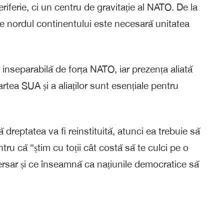
riferie, ci un centru de gravitație al NATO. De la
e nordul continentului este necesară unitatea
inseparabilă de forța NATO, iar prezența aliată
tea SUA și a aliaților sunt esențiale pentru
dreptatea va fi reinstituită, atunci ea trebuie să
tru că “știm cu toții cât costă să te culci pe o
rsar și ce înseamnă ca națiunile democratice să