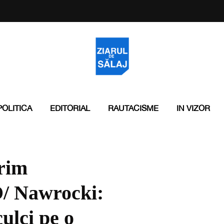
POLITICA
EDITORIAL
RAUTACISME
IN VIZOR
orim
O/ Nawrocki:
culci pe o