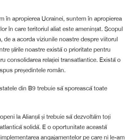
em în apropierea Ucrainei, suntem în apropierea
or în care teritoriul aliat este amenințat. Scopul
, de a acorda viziunile noastre despre viitorul
ntre țările noastre există o prioritate pentru
tru consolidarea relației transatlantice. Există o
a spus președintele român.
tatele din B9 trebuie să sporească toate
ropeni la Alianță și trebuie să dezvoltăm toți
atlantică solidă. E o oportunitate această
implementarea angajamentelor pe care ni le-am