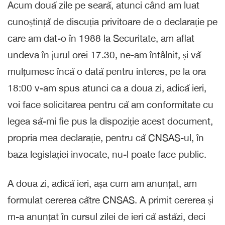
Acum două zile pe seară, atunci când am luat
cunoștință de discuția privitoare de o declarație pe
care am dat-o în 1988 la Securitate, am aflat
undeva în jurul orei 17.30, ne-am întâlnit, și vă
mulțumesc încă o dată pentru interes, pe la ora
18:00 v-am spus atunci ca a doua zi, adică ieri,
voi face solicitarea pentru că am conformitate cu
legea să-mi fie pus la dispoziție acest document,
propria mea declarație, pentru că CNSAS-ul, în
baza legislației invocate, nu-l poate face public.
A doua zi, adică ieri, așa cum am anunțat, am
formulat cererea către CNSAS. A primit cererea și
m-a anunțat în cursul zilei de ieri că astăzi, deci