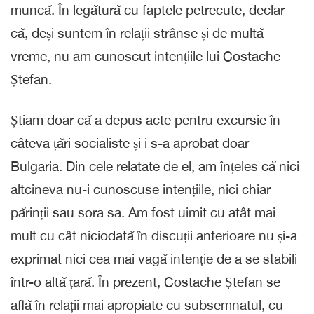
muncă. În legătură cu faptele petrecute, declar
că, deși suntem în relații strânse și de multă
vreme, nu am cunoscut intențiile lui Costache
Ștefan.
Știam doar că a depus acte pentru excursie în
câteva țări socialiste și i s-a aprobat doar
Bulgaria. Din cele relatate de el, am înțeles că nici
altcineva nu-i cunoscuse intențiile, nici chiar
părinții sau sora sa. Am fost uimit cu atât mai
mult cu cât niciodată în discuții anterioare nu și-a
exprimat nici cea mai vagă intenție de a se stabili
într-o altă țară. În prezent, Costache Ștefan se
află în relații mai apropiate cu subsemnatul, cu