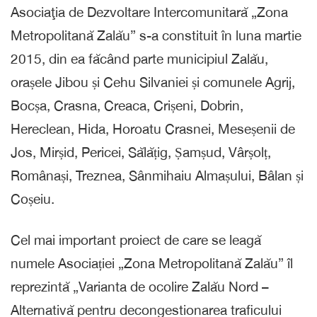
Asociaţia de Dezvoltare Intercomunitară „Zona
Metropolitană Zalău” s-a constituit în luna martie
2015, din ea făcând parte municipiul Zalău,
orașele Jibou și Cehu Silvaniei și comunele Agrij,
Bocșa, Crasna, Creaca, Crișeni, Dobrin,
Hereclean, Hida, Horoatu Crasnei, Meseșenii de
Jos, Mirșid, Pericei, Sălățig, Șamșud, Vârșolț,
Românași, Treznea, Sânmihaiu Almașului, Bâlan și
Coșeiu.
Cel mai important proiect de care se leagă
numele Asociației „Zona Metropolitană Zalău” îl
reprezintă „Varianta de ocolire Zalău Nord –
Alternativă pentru decongestionarea traficului