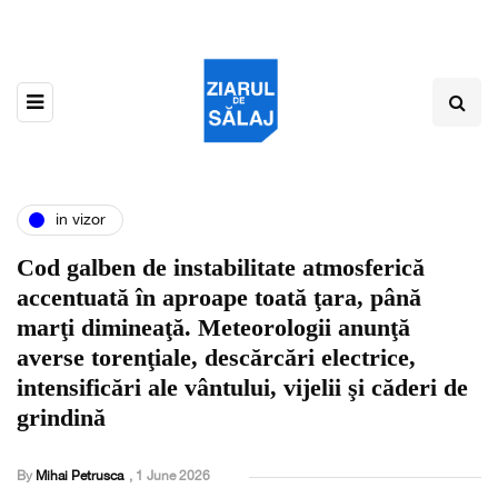
in vizor
Cod galben de instabilitate atmosferică
accentuată în aproape toată ţara, până
marţi dimineaţă. Meteorologii anunţă
averse torenţiale, descărcări electrice,
intensificări ale vântului, vijelii şi căderi de
grindină
By
Mihai Petrusca
,
1 June 2026