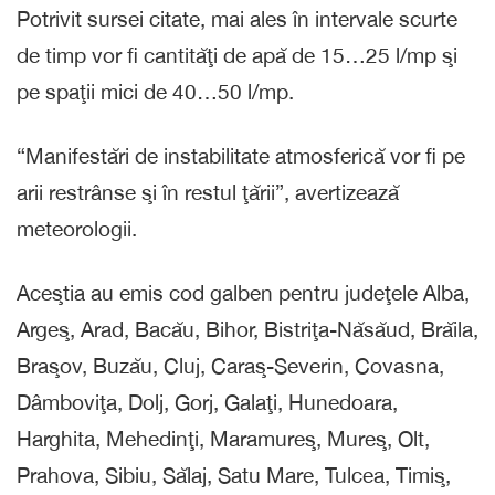
Potrivit sursei citate, mai ales în intervale scurte
de timp vor fi cantităţi de apă de 15…25 l/mp şi
pe spaţii mici de 40…50 l/mp.
“Manifestări de instabilitate atmosferică vor fi pe
arii restrânse şi în restul ţării”, avertizează
meteorologii.
Aceştia au emis cod galben pentru judeţele Alba,
Argeş, Arad, Bacău, Bihor, Bistriţa-Năsăud, Brăila,
Braşov, Buzău, Cluj, Caraş-Severin, Covasna,
Dâmboviţa, Dolj, Gorj, Galaţi, Hunedoara,
Harghita, Mehedinţi, Maramureş, Mureş, Olt,
Prahova, Sibiu, Sălaj, Satu Mare, Tulcea, Timiş,