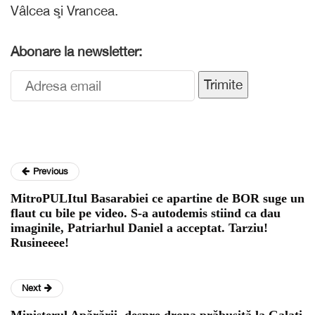
Vâlcea şi Vrancea.
Abonare la newsletter:
Trimite
Previous
MitroPULItul Basarabiei ce apartine de BOR suge un
flaut cu bile pe video. S-a autodemis stiind ca dau
imaginile, Patriarhul Daniel a acceptat. Tarziu!
Rusineeee!
Next
Ministerul Apărării, despre drona prăbușită la Galați