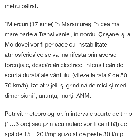
metru pătrat.
”Miercuri (17 iunie) în Maramureş, în cea mai
mare parte a Transilvaniei, în nordul Crişanei şi al
Moldovei vor fi perioade cu instabilitate
atmosferică ce se va manifesta prin averse
torenţiale, descărcări electrice, intensificări de
scurtă durată ale vântului (viteze la rafală de 50…
70 km/h), izolat vijelii şi grindină de mici şi medii
dimensiuni”, anunţă, marţi, ANM.
Potrivit meteorologilor, în intervale scurte de timp
(1…3 ore) sau prin acumulare vor fi cantităţi de
apă de 15…20 l/mp şi izolat de peste 30 l/mp.