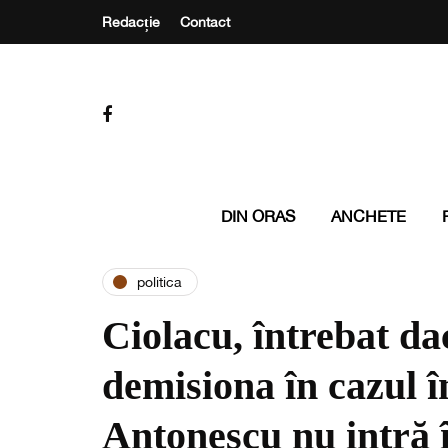
Redacție
Contact
DIN ORAS
ANCHETE
politica
Ciolacu, întrebat da
demisiona în cazul î
Antonescu nu intră î