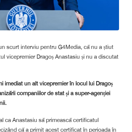
r-un scurt interviu pentru G4Media, că nu a știut
tul vicepremier Dragoș Anastasiu și nu a discutat
 imediat un alt vicepremier în locul lui Dragoș
nizării companiilor de stat și a super-agenției
ii.
l ca Anastasiu să primească certificatul
zând că a primit acest certificat în perioada în