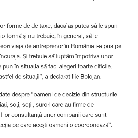
nor forme de de taxe, dacă aș putea să le spun
o formă și nu trebuie, în general, să le
neori viața de antreprenor în România i-a pus pe
m încuraja. Și trebuie să luptăm împotriva unor
 pun în situația să faci alegeri foarte dificile.
fel de situații”, a declarat Ilie Bolojan.
 date despre ”oameni de decizie din structurile
i, soți, soții, surori care au firme de
ul lor consultanță unor companii care sunt
irecția pe care acești oameni o coordonează”.