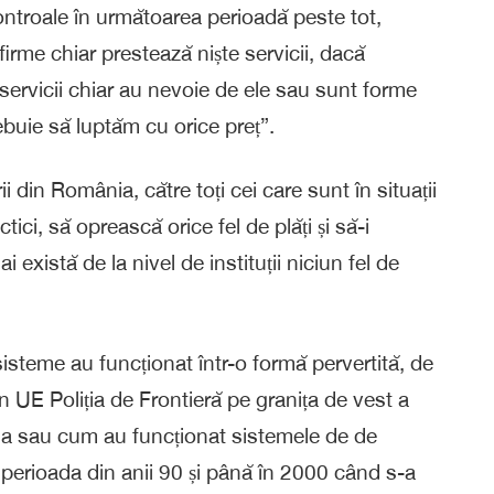
ntroale în următoarea perioadă peste tot,
firme chiar prestează niște servicii, dacă
ervicii chiar au nevoie de ele sau sunt forme
ebuie să luptăm cu orice preț”.
i din România, către toți cei care sunt în situații
ici, să oprească orice fel de plăți și să-i
xistă de la nivel de instituții niciun fel de
isteme au funcționat într-o formă pervertită, de
n UE Poliția de Frontieră pe granița de vest a
a sau cum au funcționat sistemele de de
 perioada din anii 90 și până în 2000 când s-a