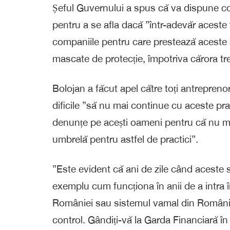
Șeful Guvernului a spus că va dispune co
pentru a se afla dacă ”într-adevăr aceste 
companiile pentru care prestează aceste s
mascate de protecție, împotriva cărora tr
Bolojan a făcut apel către toți antreprenori
dificile ”să nu mai continue cu aceste pract
denunțe pe acești oameni pentru că nu mai e
umbrelă pentru astfel de practici”.
”Este evident că ani de zile când aceste s
exemplu cum funcționa în anii de a intra î
României sau sistemul vamal din Români
control. Gândiți-vă la Garda Financiară în