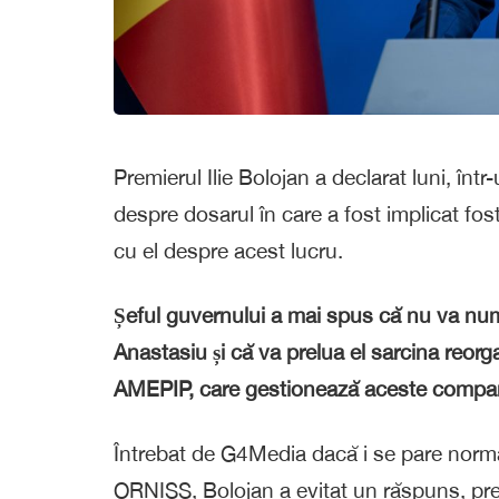
Premierul Ilie Bolojan a declarat luni, înt
despre dosarul în care a fost implicat fos
cu el despre acest lucru.
Șeful guvernului a mai spus că nu va numi
Anastasiu și că va prelua el sarcina reorga
AMEPIP, care gestionează aceste compan
Întrebat de G4Media dacă i se pare norma
ORNISS, Bolojan a evitat un răspuns, preci