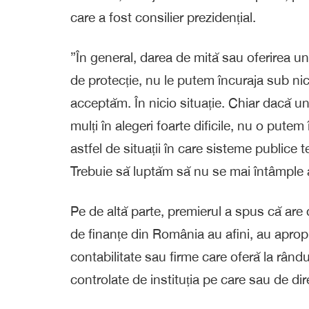
care a fost consilier prezidențial.
”În general, darea de mită sau oferirea u
de protecție, nu le putem încuraja sub nici
acceptăm. În nicio situație. Chiar dacă u
mulți în alegeri foarte dificile, nu o pute
astfel de situații în care sisteme publice te
Trebuie să luptăm să nu se mai întâmple ast
Pe de altă parte, premierul a spus că are
de finanțe din România au afini, au apropiaț
contabilitate sau firme care oferă la rând
controlate de instituția pe care sau de d