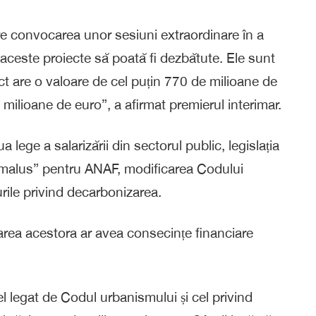
re convocarea unor sesiuni extraordinare în a
ât aceste proiecte să poată fi dezbătute. Ele sunt
ct are o valoare de cel puțin 770 de milioane de
milioane de euro”, a afirmat premierul interimar.
 lege a salarizării din sectorul public, legislația
-malus” pentru ANAF, modificarea Codului
rile privind decarbonizarea.
area acestora ar avea consecințe financiare
l legat de Codul urbanismului și cel privind