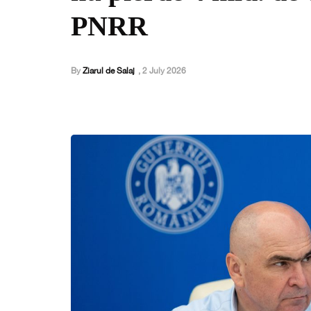
PNRR
By
Ziarul de Salaj
,
2 July 2026