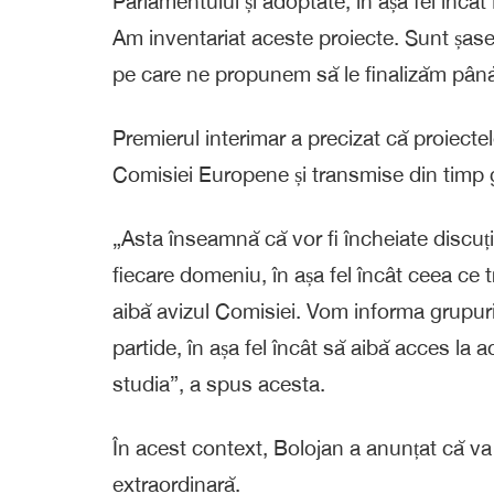
Parlamentului și adoptate, în așa fel în
Am inventariat aceste proiecte. Sunt șase
pe care ne propunem să le finalizăm până 
Premierul interimar a precizat că proiectel
Comisiei Europene și transmise din timp 
„Asta înseamnă că vor fi încheiate discuț
fiecare domeniu, în așa fel încât ceea ce 
aibă avizul Comisiei. Vom informa grupurile
partide, în așa fel încât să aibă acces la 
studia”, a spus acesta.
În acest context, Bolojan a anunțat că va
extraordinară.