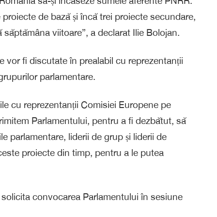
cât România să-și încaseze sumele aferente PNRR.
 proiecte de bază și încă trei proiecte secundare,
săptămâna viitoare”, a declarat Ilie Bolojan.
e vor fi discutate în prealabil cu reprezentanții
grupurilor parlamentare.
iile cu reprezentanții Comisiei Europene pe
trimitem Parlamentului, pentru a fi dezbătut, să
 parlamentare, liderii de grup și liderii de
aceste proiecte din timp, pentru a le putea
 solicita convocarea Parlamentului în sesiune