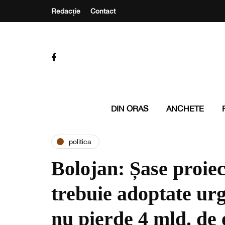
Redacție
Contact
DIN ORAS
ANCHETE
politica
Bolojan: Șase proiec
trebuie adoptate ur
nu pierde 4 mld. de 