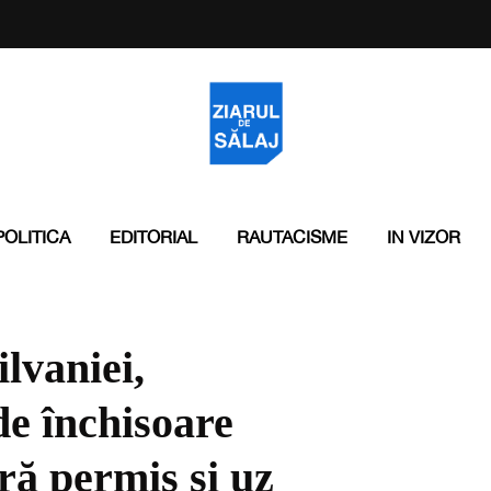
POLITICA
EDITORIAL
RAUTACISME
IN VIZOR
lvaniei,
de închisoare
ră permis și uz