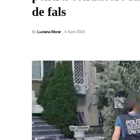
de fals
By
Luciana Morar
,
4 April 2025