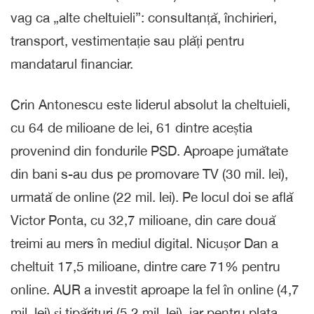
vag ca „alte cheltuieli”: consultanță, închirieri,
transport, vestimentație sau plăți pentru
mandatarul financiar.
Crin Antonescu este liderul absolut la cheltuieli,
cu 64 de milioane de lei, 61 dintre aceștia
provenind din fondurile PSD. Aproape jumătate
din bani s-au dus pe promovare TV (30 mil. lei),
urmată de online (22 mil. lei). Pe locul doi se află
Victor Ponta, cu 32,7 milioane, din care două
treimi au mers în mediul digital. Nicușor Dan a
cheltuit 17,5 milioane, dintre care 71% pentru
online. AUR a investit aproape la fel în online (4,7
mil. lei) și tipărituri (5,2 mil. lei), iar pentru plata